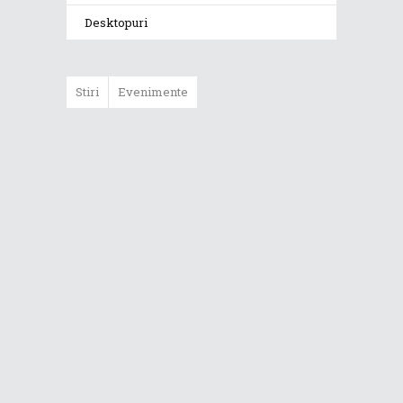
Desktopuri
Stiri
Evenimente
ASUS ProArt
GoPro Edition
duce fluxurile
creative la un nou
nivel alături de
sportivii Red Bull
Noul Zephyrus
G16 (GU606) a
ajuns în România
Noul ROG Strix
SCAR 18 (2026)