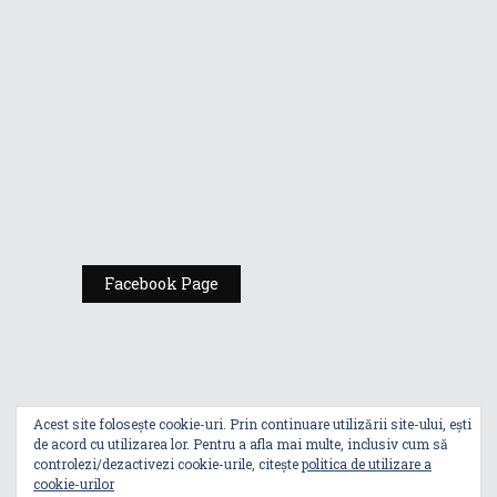
Comic Con
România
Expoziția ASUS
„Design You Can
Feel” se deschide
la Milan Design
Week 2025
Facebook Page
Acest site folosește cookie-uri. Prin continuare utilizării site-ului, ești
de acord cu utilizarea lor. Pentru a afla mai multe, inclusiv cum să
controlezi/dezactivezi cookie-urile, citește
politica de utilizare a
cookie-urilor