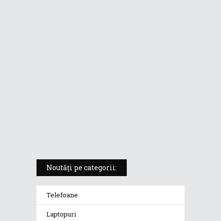
ASUS ProArt PX13 (HN7306) –
laptopul compact convertibil
pentru creatorii în mișcare
5 atuuri ale laptopului ASUS
Vivobook S14 M5406KA
ROG Strix SCAR 18 (2025) –
„monstrul din gaming” care
redefinește standardele
Noutăți pe categorii:
Telefoane
Laptopuri