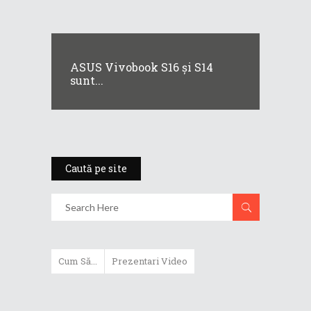
ASUS Vivobook S16 și S14
sunt...
Caută pe site
Cum Să...
Prezentari Video
ASUS Zenbook Duo (2024) îți oferă