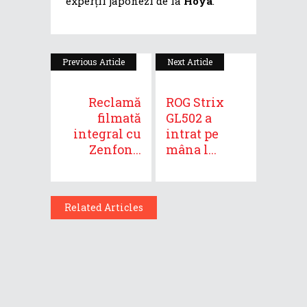
experții japonezi de la
Hoya
.
Previous Article
Next Article
Reclamă
ROG Strix
filmată
GL502 a
integral cu
intrat pe
Zenfon...
mâna l...
Related Articles