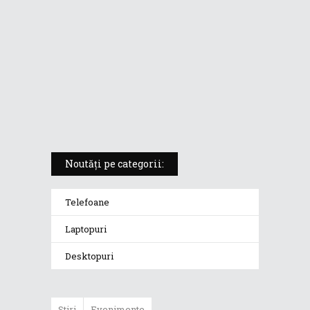
5 atuuri ale laptopului ASUS
Vivobook S14 M5406KA
ROG Strix SCAR 18 (2025) –
„monstrul din gaming” care
redefinește standardele
Noutăți pe categorii:
Telefoane
Laptopuri
Desktopuri
Stiri
Evenimente