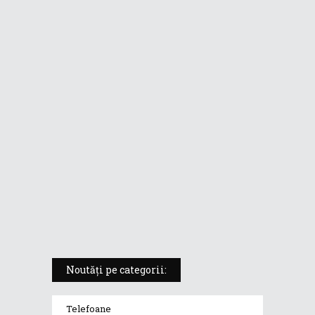
format de tabletă
ASUS ProArt PX13 (HN7306) –
laptopul compact convertibil
pentru creatorii în mișcare
5 atuuri ale laptopului ASUS
Vivobook S14 M5406KA
ROG Strix SCAR 18 (2025) –
„monstrul din gaming” care
redefinește standardele
Noutăți pe categorii:
Telefoane