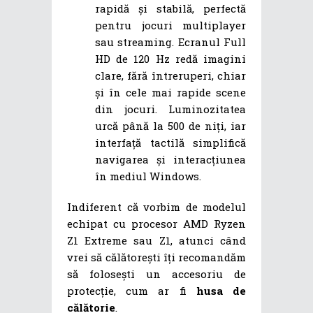
rapidă și stabilă, perfectă
pentru jocuri multiplayer
sau streaming. Ecranul Full
HD de 120 Hz redă imagini
clare, fără întreruperi, chiar
și în cele mai rapide scene
din jocuri. Luminozitatea
urcă până la 500 de niți, iar
interfață tactilă simplifică
navigarea și interacțiunea
în mediul Windows.
Indiferent că vorbim de modelul
echipat cu procesor AMD Ryzen
Z1 Extreme sau Z1, atunci când
vrei să călătorești îți recomandăm
să folosești un accesoriu de
protecție, cum ar fi
husa de
călătorie
.