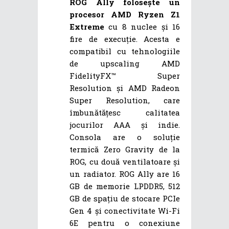
ROG Ally folosește un
procesor AMD Ryzen Z1
Extreme
cu 8 nuclee și 16
fire de execuție. Acesta e
compatibil cu tehnologiile
de upscaling AMD
FidelityFX™ Super
Resolution și AMD Radeon
Super Resolution, care
îmbunătățesc calitatea
jocurilor AAA și indie.
Consola are o soluție
termică Zero Gravity de la
ROG, cu două ventilatoare și
un radiator. ROG Ally are 16
GB de memorie LPDDR5, 512
GB de spațiu de stocare PCIe
Gen 4 și conectivitate Wi-Fi
6E pentru o conexiune