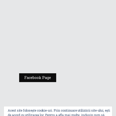
Republic of
Gamers de la
Comic Con
România
Expoziția ASUS
„Design You Can
Feel” se deschide
la Milan Design
Week 2025
Facebook Page
Acest site folosește cookie-uri. Prin continuare utilizării site-ului, ești
de acord cu utilizarea lor. Pentru a afla mai multe, inclusiv cum să