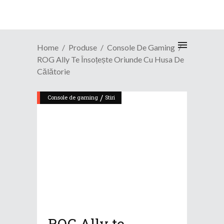
Home
Produse
Console De Gaming
ROG Ally Te Însoțește Oriunde Cu Husa De
Călătorie
/
Console de gaming
Stiri
ROG Ally te