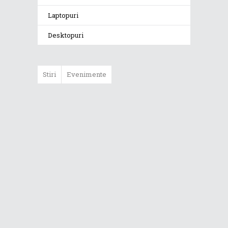
Laptopuri
Desktopuri
Stiri
Evenimente
ASUS ProArt
GoPro Edition
duce fluxurile
creative la un nou
nivel alături de
sportivii Red Bull
Noul Zephyrus
G16 (GU606) a
ajuns în România