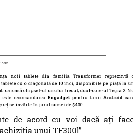
t.com
ța noii tablete din familia Transformer reprezintă 
tablete cu o diagonală de 10 inci, disponibile pe piață la u
ub carcasă chipset-ul unului trecut, dual-core-ul Tegra 2. N
0 este recomandarea
Engadget
pentru fanii
Android
car
reț se învârte în jurul sumei de $400.
nte de acord cu voi dacă ați fac
[achiziția unui TF300]”