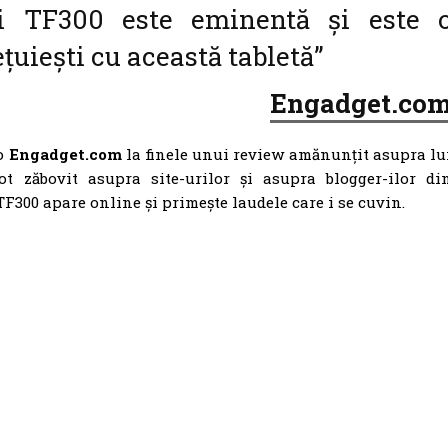
lui TF300 este eminentă și este 
țuiești cu această tabletă”
Engadget.co
-o
Engadget.com
la finele unui review amănunțit asupra lu
ot zăbovit asupra site-urilor și asupra blogger-ilor di
F300 apare online și primește laudele care i se cuvin.