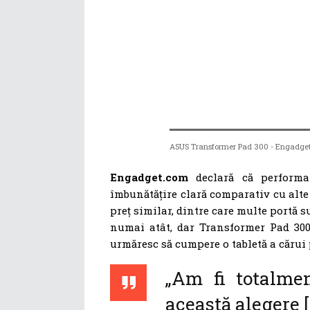
ASUS Transformer Pad 300 - Engadge
Engadget.com
declară că performan
îmbunătățire clară comparativ cu alte 
preț similar, dintre care multe portă s
numai atât, dar Transformer Pad 30
urmăresc să cumpere o tabletă a cărui p
„Am fi totalme
această alegere 