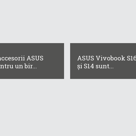
accesorii ASUS
ASUS Vivobook S1
ntru un bir...
și S14 sunt...