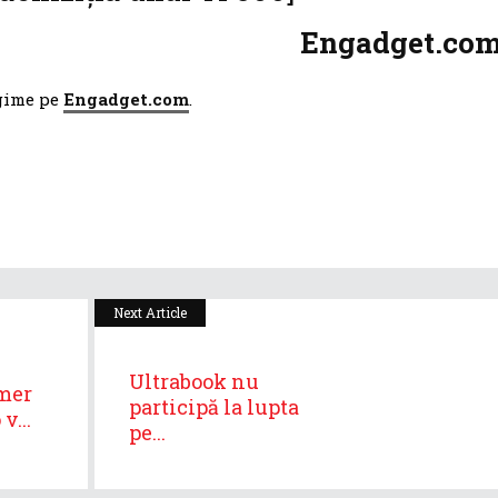
Engadget.co
egime pe
Engadget.com
.
Next Article
Ultrabook nu
mer
participă la lupta
v...
pe...