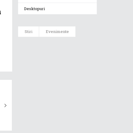
Desktopuri
m
Stiri
Evenimente
ASUS ProArt
GoPro Edition
duce fluxurile
creative la un
nou nivel
alături de
sportivii Red
Bull
Noul Zephyrus
G16 (GU606) a
ajuns în
România