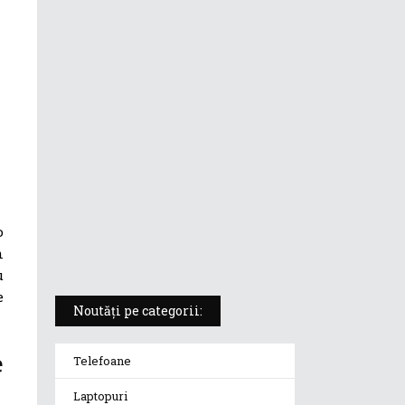
ASUS ProArt PX13 (HN7306) –
laptopul compact convertibil
pentru creatorii în mișcare
5 atuuri ale laptopului ASUS
Vivobook S14 M5406KA
ROG Strix SCAR 18 (2025) –
„monstrul din gaming” care
o
redefinește standardele
n
u
e
Noutăți pe categorii:
e
Telefoane
Laptopuri