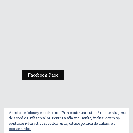
Comic Con
România
Expoziția ASUS
„Design You Can
Feel” se deschide
la Milan Design
Week 2025
Facebook Page
Acest site folosește cookie-uri. Prin continuare utilizării site-ului, ești
de acord cu utilizarea lor. Pentru a afla mai multe, inclusiv cum să
controlezi/dezactivezi cookie-urile, citește
politica de utilizare a
cookie-urilor