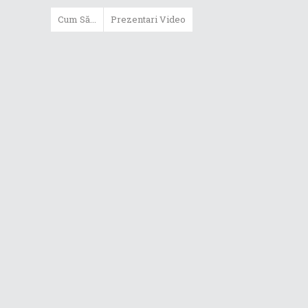
Cum Să...
Prezentari Video
ASUS Zenbook Duo (2024) îți oferă
experiențe literalmente digitale
Cum să alegi un router WiFi
extensibil
Cum să beneficiezi de protecția
maximă oferită de ASUS Premium
Care
Cum alegi un laptop performant
pentru folosirea zilnică în
taskuri uzuale