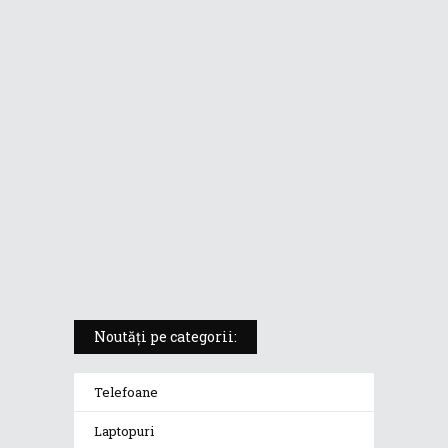
ASUS ProArt PX13 (HN7306) –
laptopul compact convertibil
pentru creatorii în mișcare
5 atuuri ale laptopului ASUS
Vivobook S14 M5406KA
ROG Strix SCAR 18 (2025) –
„monstrul din gaming” care
redefinește standardele
Noutăți pe categorii:
Telefoane
Laptopuri