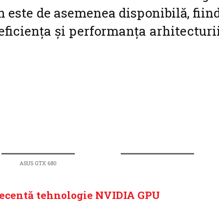
 este de asemenea disponibilă, fiin
eficiența și performanța arhitecturi
ASUS GTX 680
recentă tehnologie NVIDIA GPU