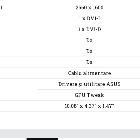
I
2560 x 1600
1 x DVI-I
1 x DVI-D
Da
Da
Da
Cablu alimentare
Drivere și utilitare ASUS
GPU Tweak
10.08” x 4.37” x 1.47”