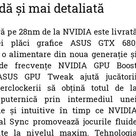
dă și mai detaliată
ă pe 28nm de la NVIDIA este livrat
i plăci grafice ASUS GTX 680
 o alimentare din noua generație ș
de frecvențe NVIDIA GPU Boos
ASUS GPU Tweak ajută jucători
erclockerii să obțină totul de l
puternică prin intermediul une
bile și intuitive în timp ce NVIDI
al Sync promovează jocurile fluid
late la nivelul maxim. Tehnologi