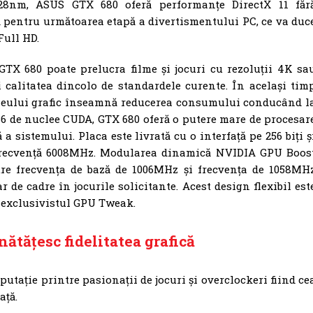
 28nm, ASUS GTX 680 oferă performanțe DirectX 11 făr
 pentru următoarea etapă a divertismentului PC, ce va duc
Full HD.
GTX 680 poate prelucra filme și jocuri cu rezoluții 4K sa
i calitatea dincolo de standardele curente. În același tim
cleului grafic înseamnă reducerea consumului conducând l
6 de nuclee CUDA, GTX 680 oferă o putere mare de procesar
a sistemului. Placa este livrată cu o interfață pe 256 biți ș
frecvență 6008MHz. Modularea dinamică NVIDIA GPU Boos
re frecvența de bază de 1006MHz și frecvența de 1058MH
de cadre în jocurile solicitante. Acest design flexibil est
 exclusivistul GPU Tweak.
nătățesc fidelitatea grafică
tație printre pasionații de jocuri și overclockeri fiind ce
ață.