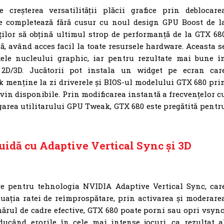
creșterea versatilității plăcii grafice prin deblocare
 se completează fără cusur cu noul design GPU Boost de l
lor să obțină ultimul strop de performanță de la GTX 68
lă, având acces facil la toate resursele hardware. Aceasta s
țele nucleului graphic, iar pentru rezultate mai bune î
2D/3D. Jucătorii pot instala un widget pe ecran car
 menține la zi driverele și BIOS-ul modelului GTX 680 pri
vin disponibile. Prin modificarea instantă a frecvențelor c
ugarea utilitarului GPU Tweak, GTX 680 este pregătită pentr
luidă cu Adaptive Vertical Sync și 3D
e pentru tehnologia NVIDIA Adaptive Vertical Sync, car
uația ratei de reîmprospătare, prin activarea și moderare
rul de cadre efective, GTX 680 poate porni sau opri vsync
educând erorile în cele mai intense jocuri, ca rezultat a