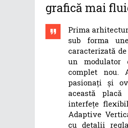
grafică mai flui
Prima arhitectur
sub forma une
caracterizată de
un modulator 
complet nou. 
pasionați și ov
această placă 
interfețe flexi
Adaptive Vertic
cu detalii reg