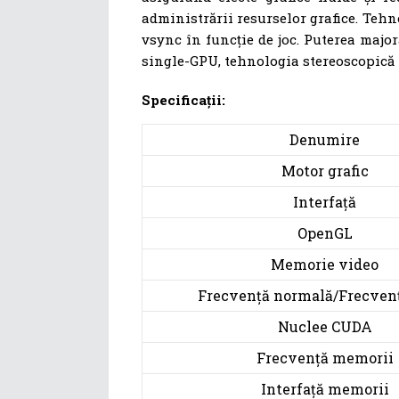
administrării resurselor grafice. Tehn
vsync în funcție de joc. Puterea majo
single-GPU, tehnologia stereoscopică N
Specificații:
Denumire
Motor grafic
Interfață
OpenGL
Memorie video
Frecvență normală/Frecvenț
Nuclee CUDA
Frecvență memorii
Interfață memorii