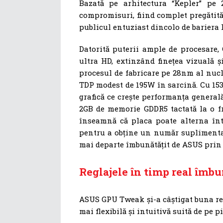
Bazată pe arhitectura “Kepler” pe
compromisuri, fiind complet pregătită
publicul entuziast dincolo de bariera 
Datorită puterii ample de procesare, 
ultra HD, extinzând finețea vizuală ș
procesul de fabricare pe 28nm al nu
TDP modest de 195W în sarcină. Cu 153
grafică ce crește performanța generală 
2GB de memorie GDDR5 tactată la o 
înseamnă că placa poate alterna înt
pentru a obține un număr suplimentar 
mai departe îmbunătățit de ASUS prin
Reglajele în timp real îmbu
ASUS GPU Tweak și-a câștigat buna repu
mai flexibilă și intuitivă suită de pe pi