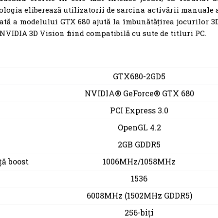
ologia eliberează utilizatorii de sarcina activării manuale 
rată a modelului GTX 680 ajută la îmbunătățirea jocurilor 3
VIDIA 3D Vision fiind compatibilă cu sute de titluri PC.
GTX680-2GD5
NVIDIA® GeForce® GTX 680
PCI Express 3.0
OpenGL 4.2
2GB GDDR5
ă boost
1006MHz/1058MHz
1536
6008MHz (1502MHz GDDR5)
256-biți