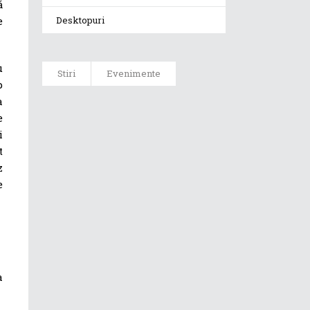
ă
e
Desktopuri
u
Stiri
Evenimente
p
a
ASUS ProArt
e
GoPro Edition
i
duce fluxurile
creative la un
t
nou nivel
z
alături de
e
sportivii Red
Bull
Noul Zephyrus
G16 (GU606) a
ajuns în
a
România