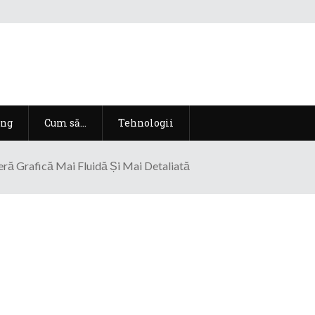
ng
Cum să…
Tehnologii
ă Grafică Mai Fluidă Și Mai Detaliată