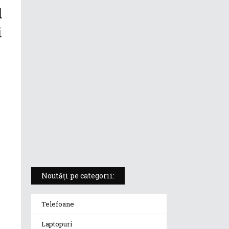
d
ASUS ProArt PX13 (HN7306) –
laptopul compact convertibil
i
pentru creatorii în mișcare
5 atuuri ale laptopului ASUS
Vivobook S14 M5406KA
ROG Strix SCAR 18 (2025) –
„monstrul din gaming” care
redefinește standardele
Noutăți pe categorii:
Telefoane
Laptopuri