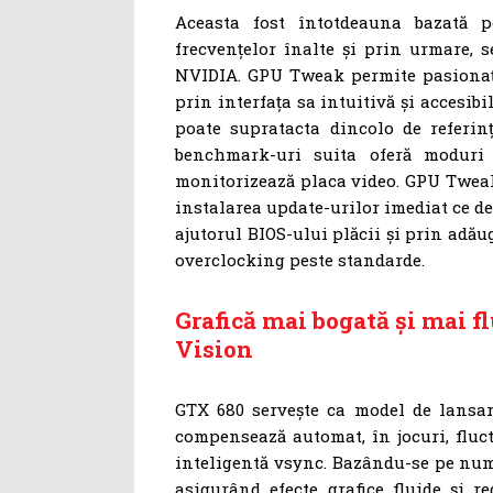
Aceasta fost întotdeauna bazată pe 
frecvențelor înalte și prin urmare,
NVIDIA. GPU Tweak permite pasionați
prin interfața sa intuitivă și accesibi
poate supratacta dincolo de referin
benchmark-uri suita oferă moduri 
monitorizează placa video. GPU Tweak
instalarea update-urilor imediat ce de
ajutorul BIOS-ului plăcii și prin adă
overclocking peste standarde.
Grafică mai bogată și mai f
Vision
GTX 680 servește ca model de lansar
compensează automat, în jocuri, fluct
inteligentă vsync. Bazându-se pe numă
asigurând efecte grafice fluide și r