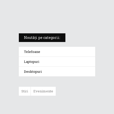
ROG Strix SCAR 18 (2025) –
„monstrul din gaming” care
redefinește standardele
Noutăți pe categorii:
Telefoane
Laptopuri
Desktopuri
Stiri
Evenimente
ASUS ProArt
GoPro Edition