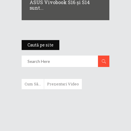
ASUS Vivobook S16 și S14
sunt...
Caută pe site
Cum Să...
Prezentari Video
ASUS Zenbook Duo (2024) îți oferă
experiențe literalmente digitale
Cum să alegi un router WiFi
extensibil