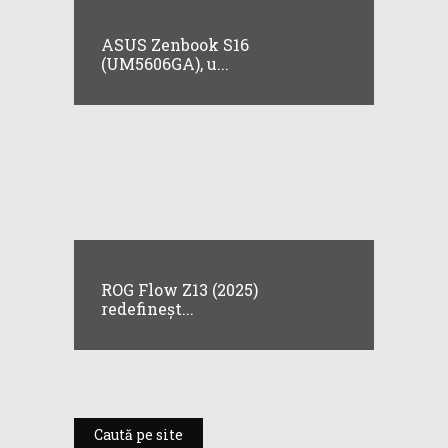
ASUS Zenbook S16
(UM5606GA), u...
ROG Flow Z13 (2025)
redefineșt...
Caută pe site