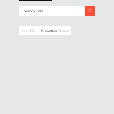
Cum Să...
Prezentari Video
ASUS Zenbook Duo (2024) îți oferă
experiențe literalmente digitale
Cum să alegi un router WiFi
extensibil
Cum să beneficiezi de protecția
maximă oferită de ASUS Premium
Care
Cum alegi un laptop performant