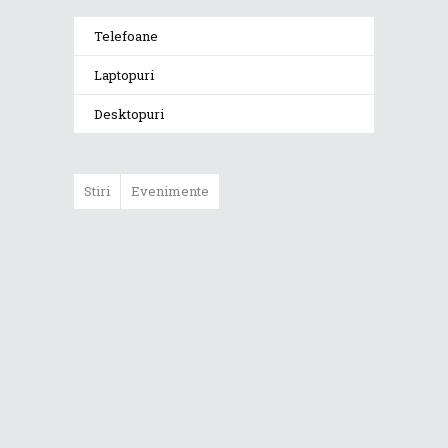
Telefoane
Laptopuri
Desktopuri
Stiri
Evenimente
ASUS ProArt
GoPro Edition
duce fluxurile
creative la un nou
nivel alături de
sportivii Red Bull
Noul Zephyrus
G16 (GU606) a
ajuns în România