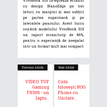
VivoBook S15 integrează ecranul
cu design NanoEdge pe trei
laturi, cu margini și mai subțiri
pe partea superioară și pe
lateralele panoului. Acest lucru
conferă modelului VivoBook S15
un raport ecran/corp de 86%,
pentru o experiență de neegalat
într-un format mult mai compact.
Previous Article
Next Article
VIDEO: TUF
Cum
Gaming
folosești ROG
FX505 - un
Phone cu
lapto...
Unitate...