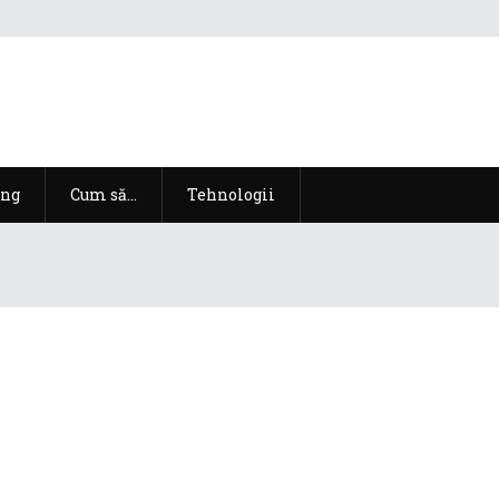
ng
Cum să…
Tehnologii