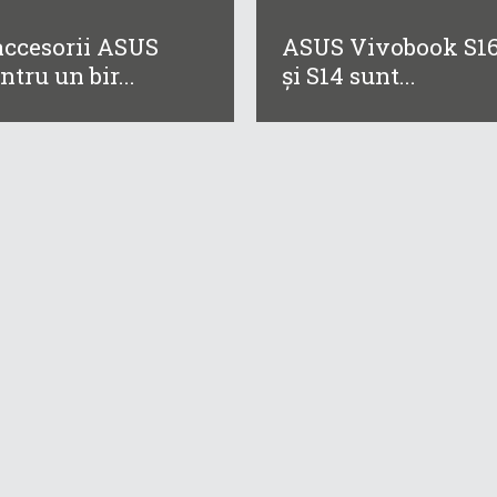
accesorii ASUS
ASUS Vivobook S1
ntru un bir...
și S14 sunt...