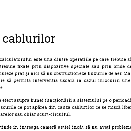
cablurilor
lculatorului este una dintre operațiile pe care trebuie s
trebuie fixate prin dispozitive speciale sau prin bride d
uleze praf și nici să nu obstrucționeze fluxurile de aer. Ma
ie să permită intervenția ușoară în cazul înlocuirii une
e.
e efect asupra bunei funcționării a sistemului pe o perioad
iscurile ce pot apărea din cauza cablurilor ce se mișcă libe
arelor sau chiar scurt-circuitul.
inde în întreaga cameră astfel încât să nu aveți problem