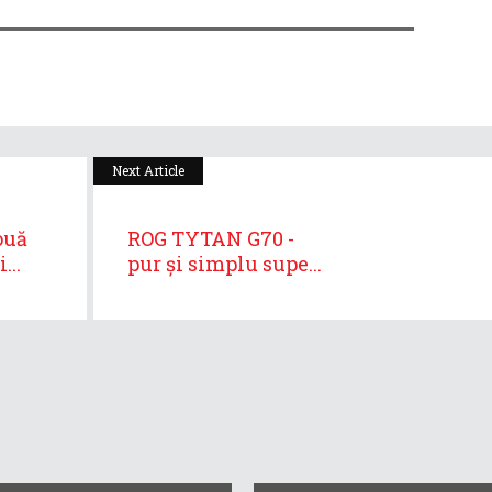
Next Article
ouă
ROG TYTAN G70 -
...
pur și simplu supe...