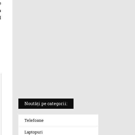
e
a
ASUS ProArt PX13 (HN7306) –
laptopul compact convertibil
l
pentru creatorii în mișcare
5 atuuri ale laptopului ASUS
Vivobook S14 M5406KA
ROG Strix SCAR 18 (2025) –
„monstrul din gaming” care
redefinește standardele
Noutăți pe categorii:
Telefoane
Laptopuri