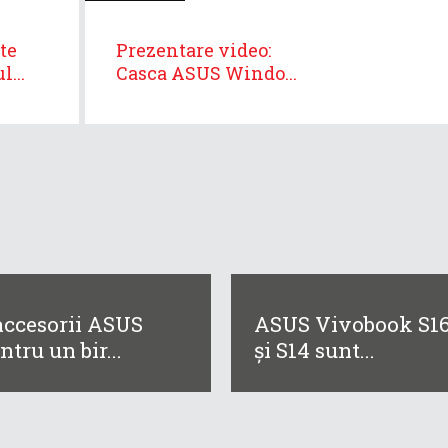
te
Prezentare video:
...
Casca ASUS Windo...
accesorii ASUS
ASUS Vivobook S1
ntru un bir...
și S14 sunt...