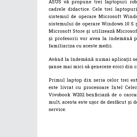
ASUS vă propune trei laptopuri robu
cadrele didactice. Cele trei laptopur
sistemul de operare Microsoft Windo
sistemului de operare Windows 10 S ș
Microsoft Store și utilizează Microsoft
și profesorii vor avea la îndemână p
familiariza cu aceste medii.
Având la îndemână numai aplicații sem
șanse mai mici să genereze erori din ca
Primul laptop din seria celor trei es
este livrat cu procesoare Intel Ce
Vivobook W202 benficiază de o carcas
mult, acesta este ușor de desfăcut și d
service.