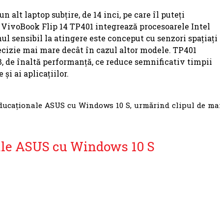
un alt laptop subțire, de 14 inci, pe care îl puteți
S VivoBook Flip 14 TP401 integrează procesoarele Intel
nul sensibil la atingere este conceput cu senzori spațiați
ecizie mai mare decât în cazul altor modele. TP401
, de înaltă performanță, ce reduce semnificativ timpii
și ai aplicațiilor.
educaționale ASUS cu Windows 10 S, urmărind clipul de ma
ale ASUS cu Windows 10 S