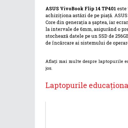
ASUS VivoBook Flip 14 TP401
este 
achiziționa astăzi de pe piață. ASU
Core din generația a șaptea, iar ecra
la intervale de 6mm, asigurând o pr
stochează datele pe un SSD de 256GB
de încărcare ai sistemului de operare 
Aflați mai multe despre laptopurile 
jos.
Laptopurile educațion