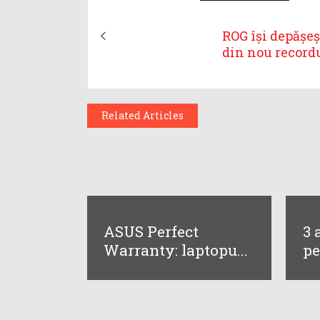
ROG își depășeș
din nou recordul
Related Articles
ASUS Perfect
3 
Warranty: laptopu...
pe