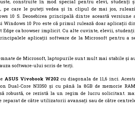
ste, construite în mod special pentru elevi, studenți ș
i, pe care le puteți vedea și în clipul de mai jos, ruleaz
ws 10 S. Deosebirea principală dintre această versiune 
i Windows 10 Pro este că primul rulează doar aplicații di
 Edge ca browser implicit. Cu alte cuvinte, elevii, studenți
rincipalele aplicații software de la Microsoft pentru a s
nate de Microsoft, laptopurile sunt mult mai stabile și a
uza software-ului scris de terți.
te
ASUS Vivobook W202
cu diagonala de 11,6 inci. Acest
leron Dual-Core N3350 și cu până la 8GB de memorie RAM
ă robustă, ce rezistă la un regim de lucru solicitant. ma
e reparat de către utilizatorii avansați sau de către centrel