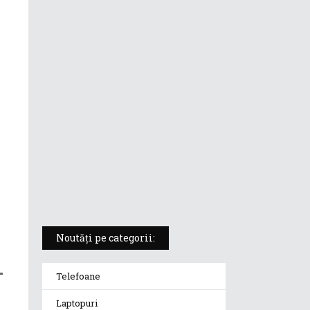
ASUS ProArt PX13 (HN7306) –
laptopul compact convertibil
pentru creatorii în mișcare
5 atuuri ale laptopului ASUS
Vivobook S14 M5406KA
ROG Strix SCAR 18 (2025) –
„monstrul din gaming” care
redefinește standardele
Noutăți pe categorii:
Telefoane
Laptopuri