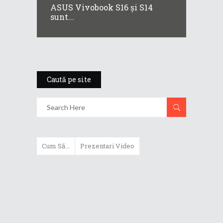
ASUS Vivobook S16 și S14
sunt...
Caută pe site
Cum Să...
Prezentari Video
ASUS Zenbook Duo (2024) îți oferă
experiențe literalmente digitale
Cum să alegi un router WiFi