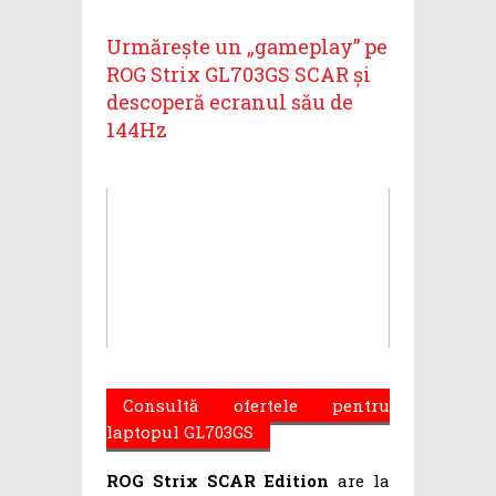
Urmărește un „gameplay” pe
ROG Strix GL703GS SCAR și
descoperă ecranul său de
144Hz
Consultă ofertele pentru
laptopul GL703GS
ROG Strix SCAR Edition
are la