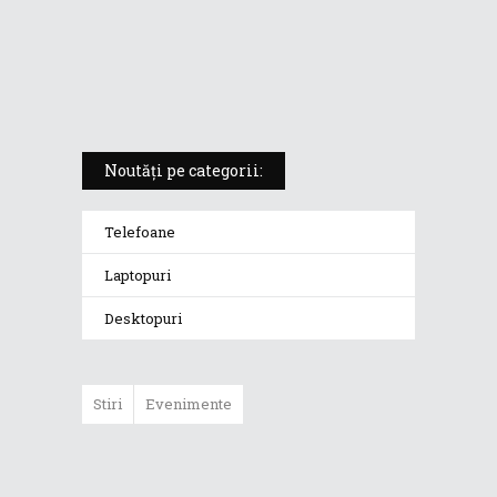
ROG Strix SCAR 18 (2025) –
„monstrul din gaming” care
redefinește standardele
Noutăți pe categorii:
Telefoane
Laptopuri
Desktopuri
Stiri
Evenimente
ASUS ProArt
GoPro Edition