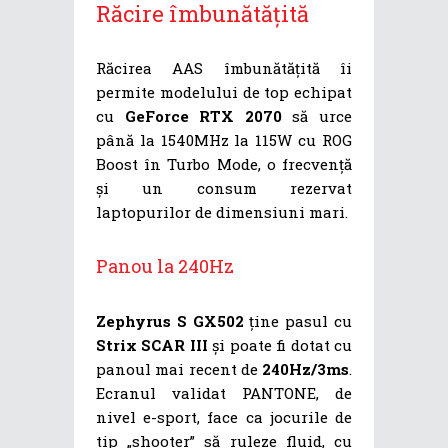
Răcire îmbunătățită
Răcirea AAS îmbunătățită îi
permite modelului de top echipat
cu
GeForce RTX 2070
să urce
până la 1540MHz la 115W cu ROG
Boost în Turbo Mode, o frecvență
și un consum rezervat
laptopurilor de dimensiuni mari.
Panou la 240Hz
Zephyrus S GX502
ține pasul cu
Strix SCAR III
și poate fi dotat cu
panoul mai recent de
240Hz/3ms
.
Ecranul validat PANTONE, de
nivel e-sport, face ca jocurile de
tip „shooter” să ruleze fluid, cu