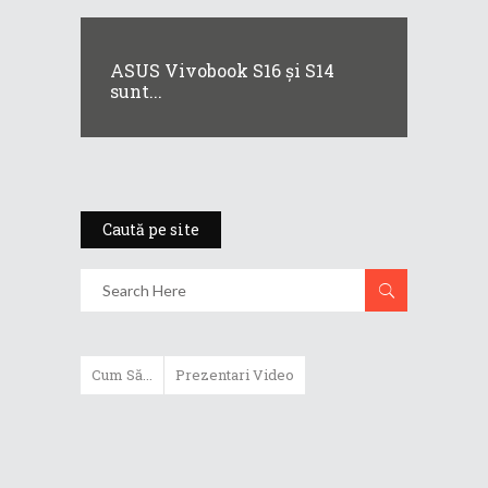
ASUS Vivobook S16 și S14
sunt...
Caută pe site
Cum Să...
Prezentari Video
ASUS Zenbook Duo (2024) îți oferă
experiențe literalmente digitale