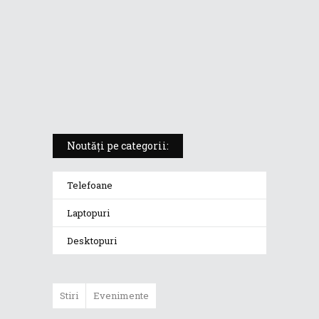
Vivobook S14 M5406KA
ROG Strix SCAR 18 (2025) –
„monstrul din gaming” care
redefinește standardele
Noutăți pe categorii:
Telefoane
Laptopuri
Desktopuri
Stiri
Evenimente