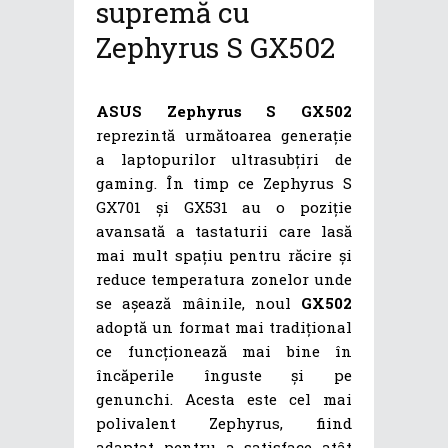
supremă cu
Zephyrus S GX502
ASUS Zephyrus S GX502
reprezintă următoarea generație
a laptopurilor ultrasubțiri de
gaming. În timp ce Zephyrus S
GX701 și GX531 au o poziție
avansată a tastaturii care lasă
mai mult spațiu pentru răcire și
reduce temperatura zonelor unde
se așează mâinile, noul
GX502
adoptă un format mai tradițional
ce funcționează mai bine în
încăperile înguste și pe
genunchi. Acesta este cel mai
polivalent Zephyrus, fiind
adaptat pentru a satisface atât