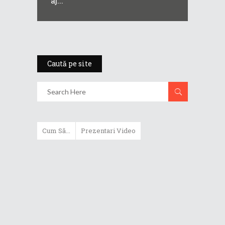
aj...
Caută pe site
Cum Să...
Prezentari Video
ASUS Zenbook Duo (2024) îți oferă
experiențe literalmente digitale
Cum să alegi un router WiFi
extensibil