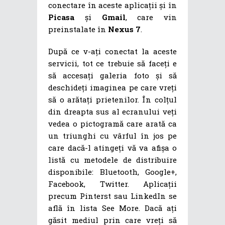
conectare în aceste aplicații și în
Picasa
și
Gmail
, care vin
preinstalate în
Nexus 7
.
După ce v-ați conectat la aceste
servicii, tot ce trebuie să faceți e
să accesați galeria foto și să
deschideți imaginea pe care vreți
să o arătați prietenilor. În colțul
din dreapta sus al ecranului veți
vedea o pictogramă care arată ca
un triunghi cu vârful în jos pe
care dacă-l atingeți vă va afișa o
listă cu metodele de distribuire
disponibile: Bluetooth, Google+,
Facebook, Twitter. Aplicații
precum Pinterst sau LinkedIn se
află în lista See More. Dacă ați
găsit mediul prin care vreți să