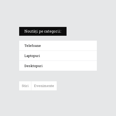
„monstrul din gaming” care
redefinește standardele
Noutăți pe categorii:
Telefoane
Laptopuri
Desktopuri
Stiri
Evenimente
ASUS ProArt
GoPro Edition
duce fluxurile
creative la un nou