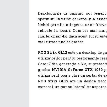
Desktopurile de gaming pot benefi
spațiului interior generos și a siste
lichid permite atingerea unor frecv
ridicate în jocuri. Cum cei mai mulți
înalte, chiar
4K
dacă acest lucru este
mai titrate nuclee grafice.
ROG Strix GL12
este un desktop de ga
utilizatorilor pentru performanțe cres
Core i7 din generația a 8-a, supratact
grafica
NVIDIA GeForce GTX 1080
pe
utilizatorul poate găsi un sertar de e
ROG Strix GL12
are un design necon
carcasei, un panou lateral transparen