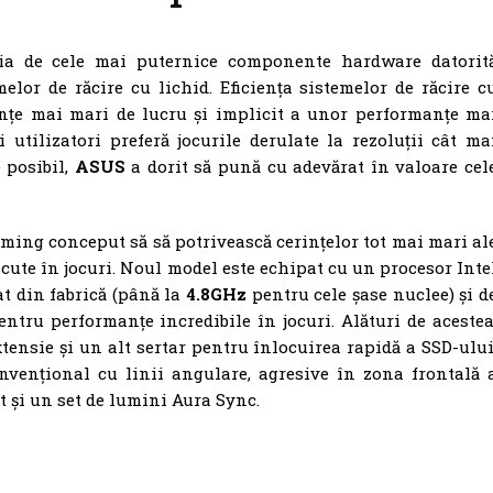
cia de cele mai puternice componente hardware datorit
melor de răcire cu lichid. Eficiența sistemelor de răcire c
ențe mai mari de lucru și implicit a unor performanțe ma
 utilizatori preferă jocurile derulate la rezoluții cât ma
 posibil,
ASUS
a dorit să pună cu adevărat în valoare cel
ming conceput să să potrivească cerințelor tot mai mari al
cute în jocuri. Noul model este echipat cu un procesor Inte
at din fabrică (până la
4.8GHz
pentru cele șase nuclee) și d
ntru performanțe incredibile în jocuri. Alături de acestea
xtensie și un alt sertar pentru înlocuirea rapidă a SSD-ului
vențional cu linii angulare, agresive în zona frontală 
t și un set de lumini Aura Sync.