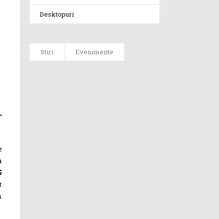
Desktopuri
Stiri
Evenimente
ASUS ProArt
GoPro Edition
duce fluxurile
creative la un
nou nivel
alături de
sportivii Red
Bull
e
a
G
Noul Zephyrus
G16 (GU606) a
r
ajuns în
n
România