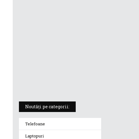
ASUS ProArt PX13 (HN7306) –
laptopul compact convertibil
pentru creatorii în mișcare
5 atuuri ale laptopului ASUS
Vivobook S14 M5406KA
ROG Strix SCAR 18 (2025) –
„monstrul din gaming” care
redefinește standardele
Noutăți pe categorii:
Telefoane
Laptopuri