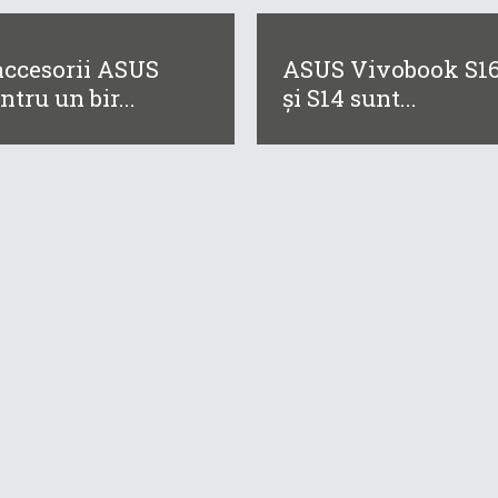
accesorii ASUS
ASUS Vivobook S1
ntru un bir...
și S14 sunt...