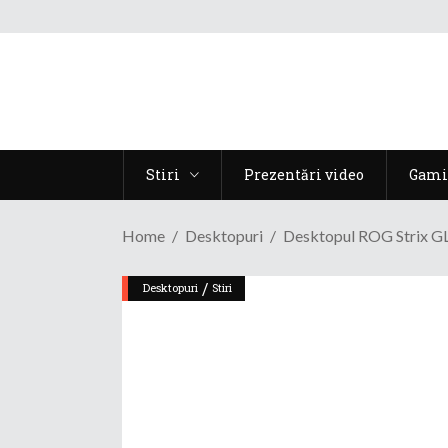
Stiri
Prezentări video
Gami
Home
Desktopuri
Desktopul ROG Strix GL1
/
Desktopuri
Stiri