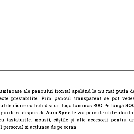
 luminoase ale panoului frontal apelând la nu mai puțin d
ecte prestabilite. Prin panoul transparent se pot vede
l de răcire cu lichid și un logo luminos ROG. Pe lângă
RO
topurile ce dispun de
Aura Sync
le vor permite utilizatorilo
u tastaturile, mousii, căștile și alte accesorii pentru u
ul personal și acțiunea de pe ecran.