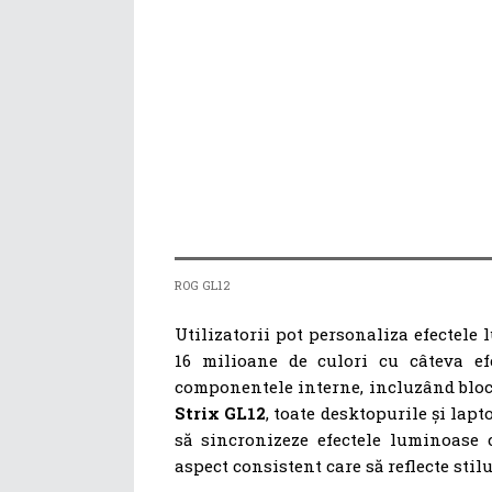
ROG GL12
Utilizatorii pot personaliza efectele
16 milioane de culori cu câteva ef
componentele interne, incluzând blocu
Strix GL12
, toate desktopurile și lap
să sincronizeze efectele luminoase c
aspect consistent care să reflecte stil