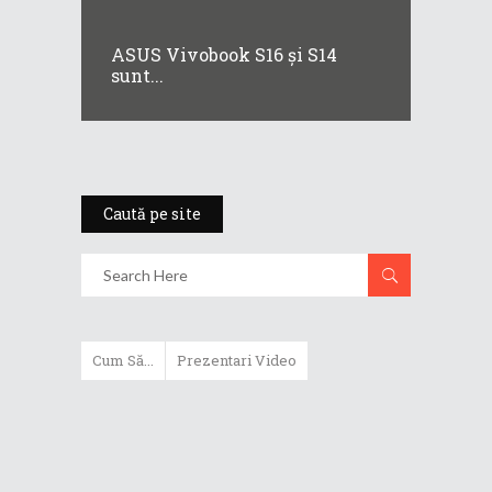
ASUS Vivobook S16 și S14
sunt...
Caută pe site
Cum Să...
Prezentari Video
ASUS Zenbook Duo (2024) îți oferă
experiențe literalmente digitale