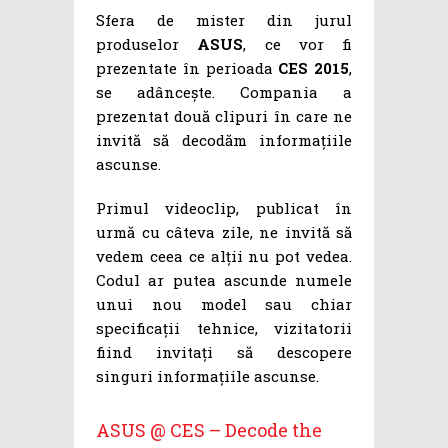
Sfera de mister din jurul
produselor
ASUS
, ce vor fi
prezentate în perioada
CES 2015
,
se adâncește. Compania a
prezentat două clipuri în care ne
invită să decodăm informațiile
ascunse.
Primul videoclip, publicat în
urmă cu câteva zile, ne invită să
vedem ceea ce alții nu pot vedea.
Codul ar putea ascunde numele
unui nou model sau chiar
specificații tehnice, vizitatorii
fiind invitați să descopere
singuri informațiile ascunse.
ASUS @ CES – Decode the