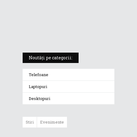
Vivobook S14 M5406KA
ROG Strix SCAR 18 (2025) –
„monstrul din gaming” care
redefinește standardele
Noutăți pe categorii:
Telefoane
Laptopuri
Desktopuri
Stiri
Evenimente