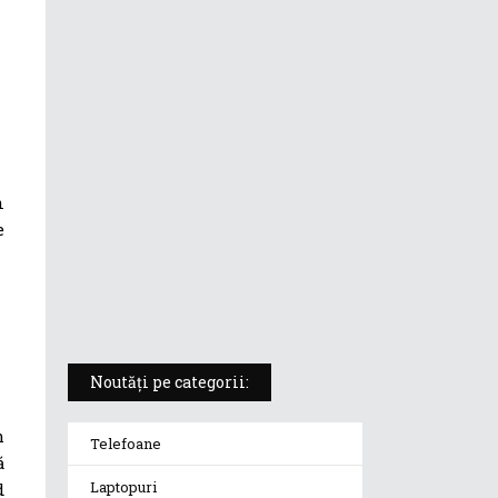
ASUS ProArt PX13 (HN7306) –
laptopul compact convertibil
pentru creatorii în mișcare
5 atuuri ale laptopului ASUS
Vivobook S14 M5406KA
n
e
ROG Strix SCAR 18 (2025) –
„monstrul din gaming” care
redefinește standardele
Noutăți pe categorii:
m
Telefoane
ă
Laptopuri
d