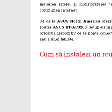
maparea rețelei și monitorizarea tr
conxiunea internet.
JJ
de la
ASUS North America
prezin
router
ASUS RT-AC3200
. Setup-ul in
oricărui dispozitiv ce se poate cone
sau a unei tablete.
Cum să instalezi un r