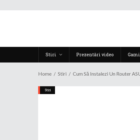
Stiri
Prezentări video
Gami
Home
Stiri
Cum Să Instalezi Un Router A
Stiri