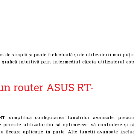
m de simplă și poate fi efectuată și de utilizatorii mai puți
 grafică intuitivă prin intermediul căreia utilizatorul est
 un router ASUS RT-
RT
simplifică configurarea funcțiilor avansate, precu
le permite utilizatorilor să optimizeze, să controleze și s
 fiecare aplicație în parte. Alte funcții avansate inclu