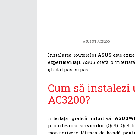
ASUS RT-AC3200
Instalarea routerelor
ASUS
este extre
experimentați. ASUS oferă o interfață
ghidat pas cu pas.
Cum să instalezi
AC3200?
Interfața grafică intuitivă
ASUSW
prioritizarea serviciilor (QoS). QoS 
monitorizeze lățimea de bandă pentru