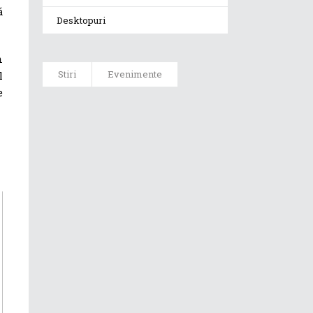
ă
Desktopuri
n
Stiri
Evenimente
l
e
ASUS ProArt
GoPro Edition
duce fluxurile
creative la un
nou nivel
alături de
sportivii Red
Bull
Noul Zephyrus
G16 (GU606) a
ajuns în
România