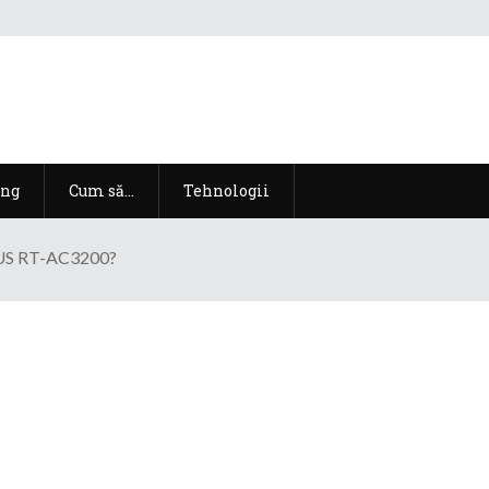
ng
Cum să…
Tehnologii
SUS RT-AC3200?