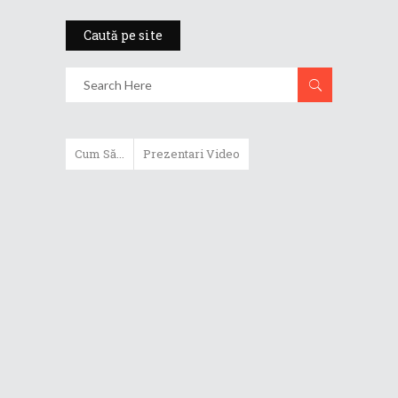
Caută pe site
Cum Să...
Prezentari Video
ASUS Zenbook Duo (2024) îți oferă
experiențe literalmente digitale
Cum să alegi un router WiFi
extensibil
Cum să beneficiezi de protecția
maximă oferită de ASUS Premium
Care