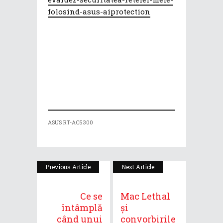
folosind-asus-aiprotection
ASUS RT-AC5300
Previous Article
Next Article
Ce se
Mac Lethal
întâmplă
și
când unui
convorbirile