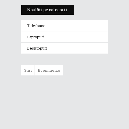
Noutăți pe categorii:
Telefoane
Laptopuri
Desktopuri
Stiri
Evenimente
ASUS ProArt
GoPro Edition
duce fluxurile
creative la un nou
nivel alături de
sportivii Red Bull