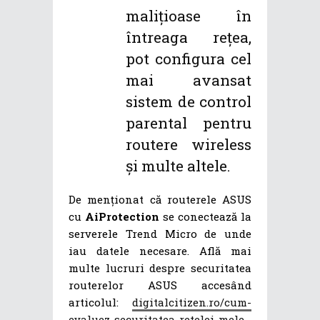
malițioase în
întreaga rețea,
pot configura cel
mai avansat
sistem de control
parental pentru
routere wireless
și multe altele.
De menționat că routerele ASUS
cu
AiProtection
se conectează la
serverele Trend Micro de unde
iau datele necesare. Află mai
multe lucruri despre securitatea
routerelor ASUS accesând
articolul:
digitalcitizen.ro/cum-
evaluez-securitatea-retelei-mele-