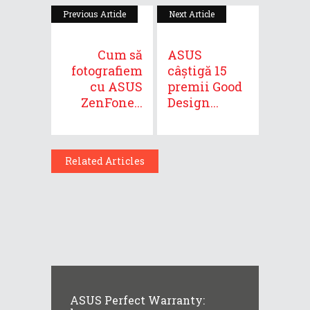
Previous Article
Next Article
Cum să
ASUS
fotografiem
câștigă 15
cu ASUS
premii Good
ZenFone...
Design...
Related Articles
ASUS Perfect Warranty: