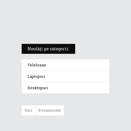
ROG Strix SCAR 18 (2025) –
„monstrul din gaming” care
redefinește standardele
Noutăți pe categorii:
Telefoane
Laptopuri
Desktopuri
Stiri
Evenimente
ASUS ProArt