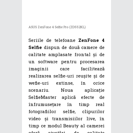
ASUS ZenFone 4 Selfie Pro (ZD552KL)
Seriile de telefoane
ZenFone 4
Selfie
dispun de două camere de
calitate amplasate frontal și de
un software pentru procesarea
imaginii care facilitează
realizarea selfie-uri reușite și de
wefie-uri extinse, în orice
scenariu. Noua aplicație
SelfieMaster aplică efecte de
înfrumusețare în timp real
fotografiilor selfie, clipurilor
video și transmisiilor live, în
timp ce modul Beauty al camerei
oferă ajustări de calitate