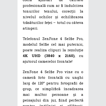
profesională cum ar fi îndulcirea
tonurilor tenului, corecții la
nivelul ochilor și echilibrarea
trăsăturilor feței – totul cu câteva
atingeri.
Telefonul ZenFone 4 Selfie Pro,
modelul Selfie cel mai puternic,
poate realiza clipuri la rezoluție
4K UHD (3840 x 2160)
, cu
ajutorul camerelor frontale!
ZenFone 4 Selfie Pro vine cu o
cameră foto frontală cu unghi
larg de 120° pentru fotografii de
grup, ce simplifică încadrarea
mai multor persoane și a
peisajului din jur, fiind perfectă
pentru întâlniri și călătorii.