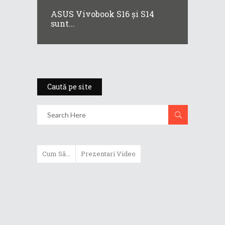
ASUS Vivobook S16 și S14
sunt...
Caută pe site
Cum Să...
Prezentari Video
ASUS Zenbook Duo (2024) îți oferă
experiențe literalmente digitale
Cum să alegi un router WiFi