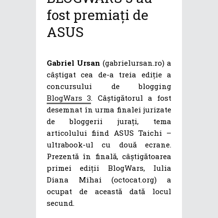
fost premiați de
ASUS
Gabriel Ursan
(gabrielursan.ro) a
câștigat cea de-a treia ediție a
concursului de blogging
BlogWars 3
. Câștigătorul a fost
desemnat în urma finalei jurizate
de bloggerii jurați, tema
articolului fiind ASUS Taichi –
ultrabook-ul cu două ecrane.
Prezentă în finală, câștigătoarea
primei ediții BlogWars, Iulia
Diana Mihai (octocat.org) a
ocupat de această dată locul
secund.