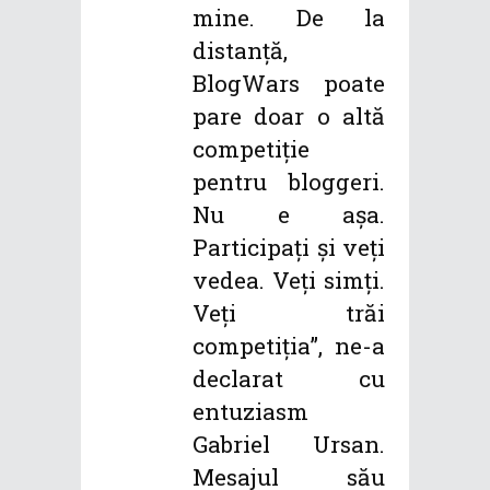
mine. De la
distanță,
BlogWars poate
pare doar o altă
competiție
pentru bloggeri.
Nu e așa.
Participați și veți
vedea. Veți simți.
Veţi trăi
competiţia”, ne-a
declarat cu
entuziasm
Gabriel Ursan.
Mesajul său