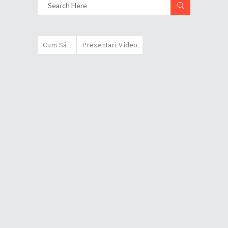
Cum Să...
Prezentari Video
ASUS Zenbook Duo (2024) îți oferă
experiențe literalmente digitale
Cum să alegi un router WiFi
extensibil
Cum să beneficiezi de protecția
maximă oferită de ASUS Premium
Care
Cum alegi un laptop performant
pentru folosirea zilnică în
taskuri uzuale