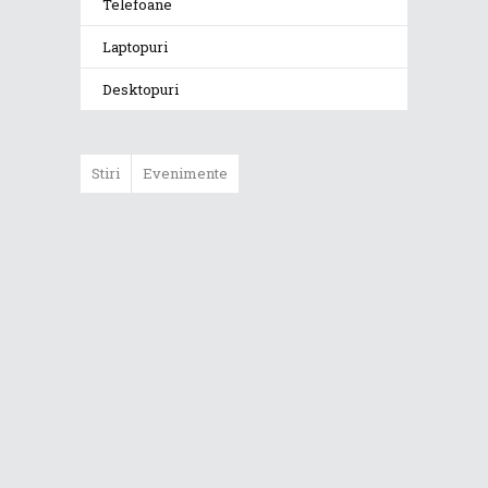
Telefoane
Laptopuri
Desktopuri
Stiri
Evenimente
ASUS ProArt
GoPro Edition
duce fluxurile
creative la un nou
nivel alături de
sportivii Red Bull
Noul Zephyrus
G16 (GU606) a
ajuns în România