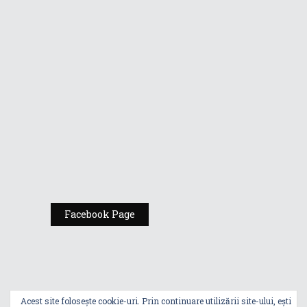
Vino la standul
Republic of
Gamers de la
Comic Con
România
Expoziția ASUS
„Design You Can
Feel” se deschide
la Milan Design
Week 2025
Facebook Page
Acest site folosește cookie-uri. Prin continuare utilizării site-ului, ești