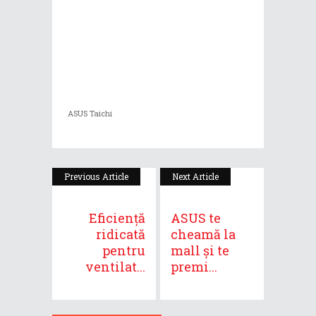
ASUS Taichi
Previous Article
Next Article
Eficiență
ASUS te
ridicată
cheamă la
pentru
mall și te
ventilat...
premi...