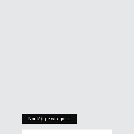
mobil fără compromisuri într-un
format de tabletă
ASUS ProArt PX13 (HN7306) –
laptopul compact convertibil
pentru creatorii în mișcare
5 atuuri ale laptopului ASUS
Vivobook S14 M5406KA
ROG Strix SCAR 18 (2025) –
„monstrul din gaming” care
redefinește standardele
Noutăți pe categorii: