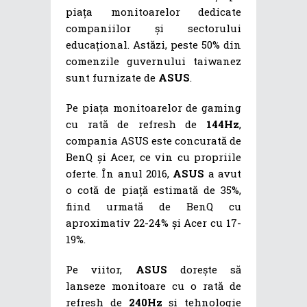
piața monitoarelor dedicate
companiilor și sectorului
educațional. Astăzi, peste 50% din
comenzile guvernului taiwanez
sunt furnizate de
ASUS
.
Pe piața monitoarelor de gaming
cu rată de refresh de
144Hz
,
compania ASUS este concurată de
BenQ și Acer, ce vin cu propriile
oferte. În anul 2016,
ASUS
a avut
o cotă de piață estimată de 35%,
fiind urmată de BenQ cu
aproximativ 22-24% și Acer cu 17-
19%.
Pe viitor,
ASUS
dorește să
lanseze monitoare cu o rată de
refresh de
240Hz
și tehnologie