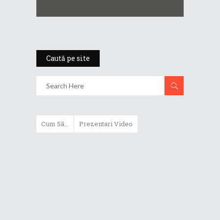
Caută pe site
Cum Să...
Prezentari Video
ASUS Zenbook Duo (2024) îți oferă
experiențe literalmente digitale
Cum să alegi un router WiFi
extensibil