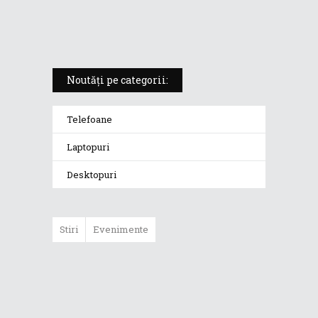
„monstrul din gaming” care
redefinește standardele
Noutăți pe categorii:
Telefoane
Laptopuri
Desktopuri
Stiri
Evenimente
ASUS ProArt
GoPro Edition
duce fluxurile
creative la un nou