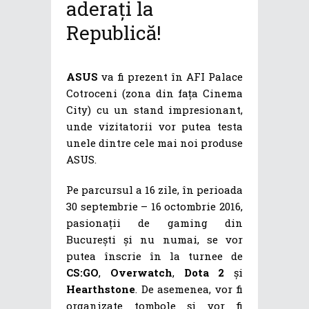
aderați la
Republică!
ASUS
va fi prezent în AFI Palace
Cotroceni (zona din fața Cinema
City) cu un stand impresionant,
unde vizitatorii vor putea testa
unele dintre cele mai noi produse
ASUS.
Pe parcursul a 16 zile, în perioada
30 septembrie – 16 octombrie 2016,
pasionații de gaming din
București și nu numai, se vor
putea înscrie în la turnee de
CS:GO
,
Overwatch
,
Dota 2
și
Hearthstone
. De asemenea, vor fi
organizate tombole și vor fi