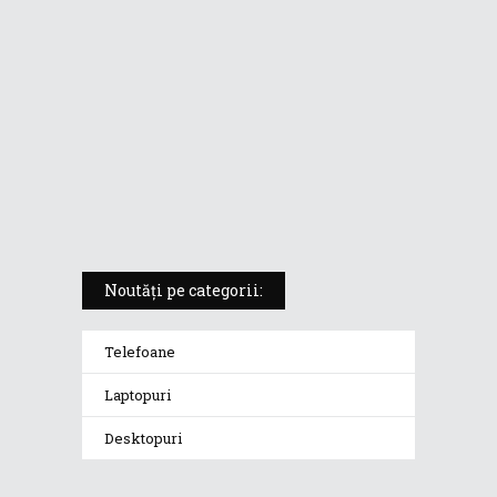
5 atuuri ale laptopului ASUS
Vivobook S14 M5406KA
ROG Strix SCAR 18 (2025) –
„monstrul din gaming” care
redefinește standardele
Noutăți pe categorii:
Telefoane
Laptopuri
Desktopuri