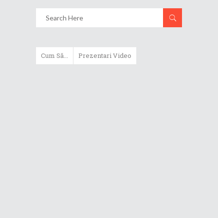
Cum Să...
Prezentari Video
ASUS Zenbook Duo (2024) îți oferă
experiențe literalmente digitale
Cum să alegi un router WiFi
extensibil
Cum să beneficiezi de protecția
maximă oferită de ASUS Premium
Care
Cum alegi un laptop performant