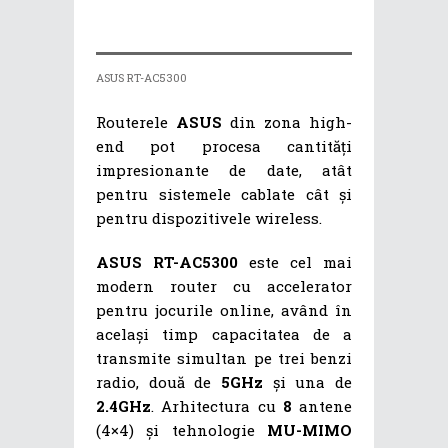
ASUS RT-AC5300
Routerele
ASUS
din zona high-
end pot procesa cantități
impresionante de date, atât
pentru sistemele cablate cât și
pentru dispozitivele wireless.
ASUS RT-AC5300
este cel mai
modern router cu accelerator
pentru jocurile online, având în
același timp capacitatea de a
transmite simultan pe trei benzi
radio, două de
5GHz
și una de
2.4GHz
. Arhitectura cu
8
antene
(4×4) și tehnologie
MU-MIMO