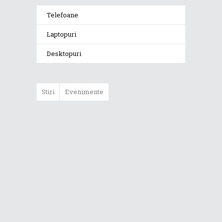
Telefoane
Laptopuri
Desktopuri
Stiri
Evenimente
ASUS ProArt
GoPro Edition
duce fluxurile
creative la un nou
nivel alături de
sportivii Red Bull
Noul Zephyrus
G16 (GU606) a
ajuns în România