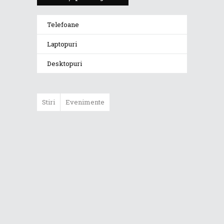
Telefoane
Laptopuri
Desktopuri
Stiri
Evenimente
ASUS ProArt
GoPro Edition
duce fluxurile
creative la un nou
nivel alături de
sportivii Red Bull
Noul Zephyrus
G16 (GU606) a