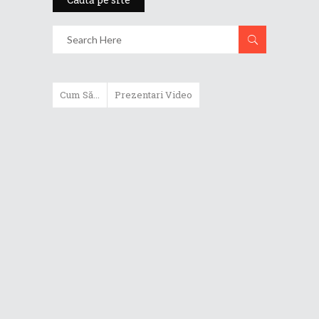
Cum Să...
Prezentari Video
ASUS Zenbook Duo (2024) îți oferă
experiențe literalmente digitale
Cum să alegi un router WiFi
extensibil
Cum să beneficiezi de protecția
maximă oferită de ASUS Premium
Care