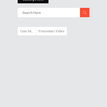
Cum Să...
Prezentari Video
ASUS Zenbook Duo (2024) îți oferă
experiențe literalmente digitale
Cum să alegi un router WiFi
extensibil
Cum să beneficiezi de protecția
maximă oferită de ASUS Premium
Care