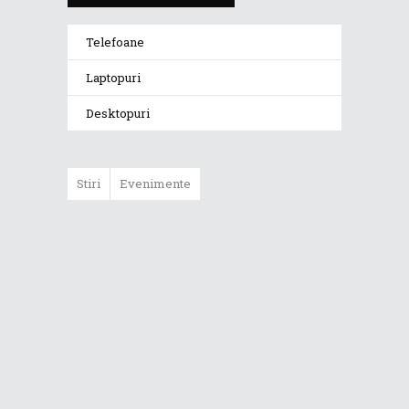
Telefoane
Laptopuri
Desktopuri
Stiri
Evenimente
ASUS ProArt
GoPro Edition
duce fluxurile
creative la un nou
nivel alături de
sportivii Red Bull
Noul Zephyrus
G16 (GU606) a