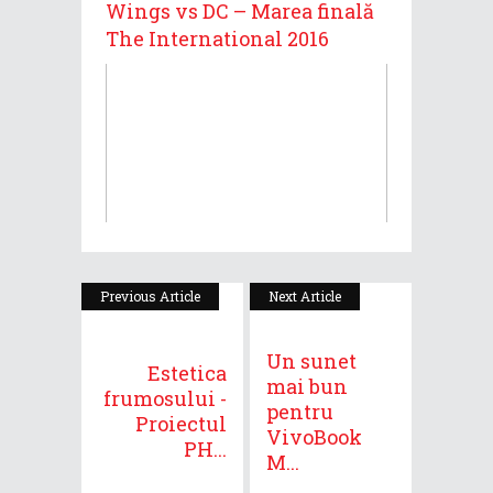
Wings vs DC – Marea finală
The International 2016
Previous Article
Next Article
Un sunet
Estetica
mai bun
frumosului -
pentru
Proiectul
VivoBook
PH...
M...