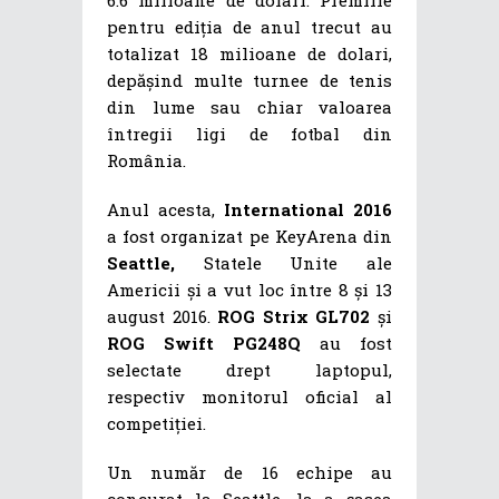
pentru ediția de anul trecut au
totalizat 18 milioane de dolari,
depășind multe turnee de tenis
din lume sau chiar valoarea
întregii ligi de fotbal din
România.
Anul acesta,
International 2016
a fost organizat pe KeyArena din
Seattle,
Statele Unite ale
Americii și a vut loc între 8 și 13
august 2016.
ROG Strix GL702
și
ROG Swift PG248Q
au fost
selectate drept laptopul,
respectiv monitorul oficial al
competiției.
Un număr de 16 echipe au
concurat la Seattle, la a șasea