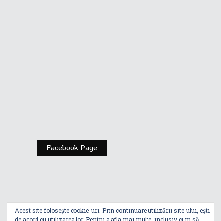
Republic of
Gamers de la
Comic Con
România
Expoziția ASUS
„Design You Can
Feel” se deschide
la Milan Design
Week 2025
Facebook Page
Acest site folosește cookie-uri. Prin continuare utilizării site-ului, ești
de acord cu utilizarea lor. Pentru a afla mai multe, inclusiv cum să