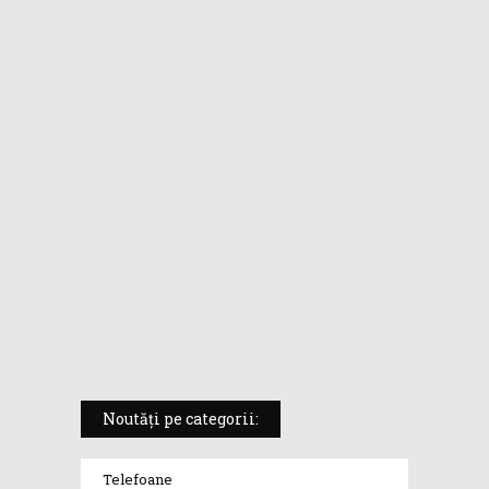
format de tabletă
ASUS ProArt PX13 (HN7306) –
laptopul compact convertibil
pentru creatorii în mișcare
5 atuuri ale laptopului ASUS
Vivobook S14 M5406KA
ROG Strix SCAR 18 (2025) –
„monstrul din gaming” care
redefinește standardele
Noutăți pe categorii:
Telefoane