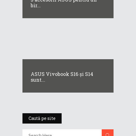
bir...
ASUS Vivobook S16 și S14
sunt...
Caută pe site