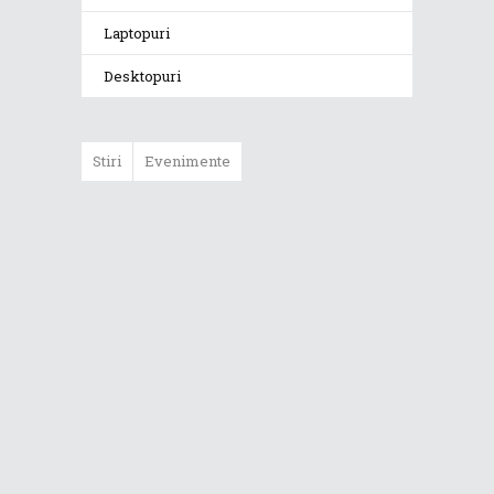
Laptopuri
Desktopuri
Stiri
Evenimente
ASUS ProArt
GoPro Edition
duce fluxurile
creative la un nou
nivel alături de
sportivii Red Bull
Noul Zephyrus
G16 (GU606) a
ajuns în România