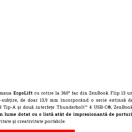
lamaua
ErgoLift
cu rotire la 360° fac din ZenBook Flip 13 u
-subțire, de doar 13,9 mm încorporând o serie extinsă d
SB Tip-A și două interfețe Thunderbolt™ 4 USB-C®, ZenBoo
n lume dotat cu o listă atât de impresionantă de portur
tate și creativitate portabile.