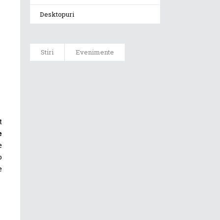
Desktopuri
Stiri
Evenimente
ASUS ProArt
GoPro Edition
duce fluxurile
creative la un
nou nivel
t
alături de
e
sportivii Red
Bull
e
o
e
Noul Zephyrus
G16 (GU606) a
ajuns în
România