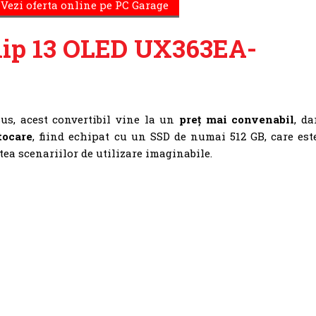
Vezi oferta online pe PC Garage
ip 13 OLED UX363EA-
us, acest convertibil vine la un
preț mai convenabil
, da
tocare
, fiind echipat cu un SSD de numai 512 GB, care est
tea scenariilor de utilizare imaginabile.