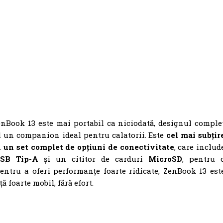
enBook 13 este mai portabil ca niciodată, designul comple
-l un companion ideal pentru calatorii. Este
cel mai subțir
u un set complet de opțiuni de conectivitate
, care includ
SB Tip-A
și un cititor de carduri
MicroSD
, pentru 
pentru a oferi performanțe foarte ridicate, ZenBook 13 est
ă foarte mobil, fără efort.