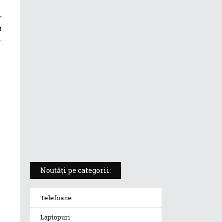
-
ASUS ProArt PX13 (HN7306) –
laptopul compact convertibil
i
pentru creatorii în mișcare
-
5 atuuri ale laptopului ASUS
Vivobook S14 M5406KA
ROG Strix SCAR 18 (2025) –
„monstrul din gaming” care
redefinește standardele
Noutăți pe categorii:
Telefoane
Laptopuri