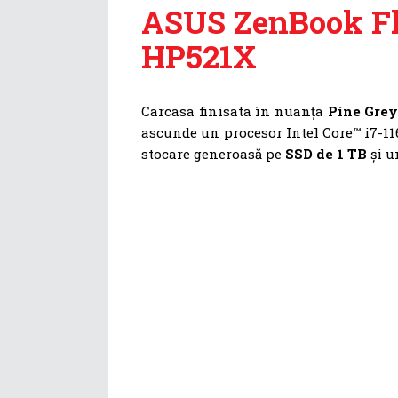
ASUS ZenBook Fl
HP521X
Carcasa finisata în nuanța
Pine Gre
ascunde un procesor Intel Core™ i7-11
stocare generoasă pe
SSD de 1 TB
și u