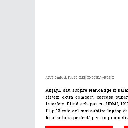
ASUS ZenBook Flip 13 OLED UX363EA-HP521X
Afișajul său subțire
NanoEdg
e și ba
sistem extra compact, carcasa super
interfețe. Fiind echipat cu HDMI, U
Flip 13 este
cel mai subțire laptop di
fiind soluția perfectă pentru productivi