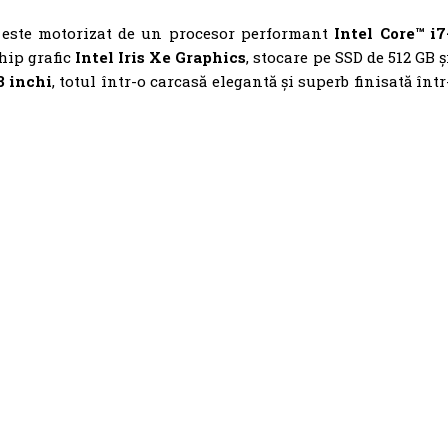
u este motorizat de un procesor performant
Intel Core™ i7
hip grafic
Intel Iris Xe Graphics
, stocare pe SSD de 512 GB ș
3 inchi
, totul într-o carcasă elegantă și superb finisată într