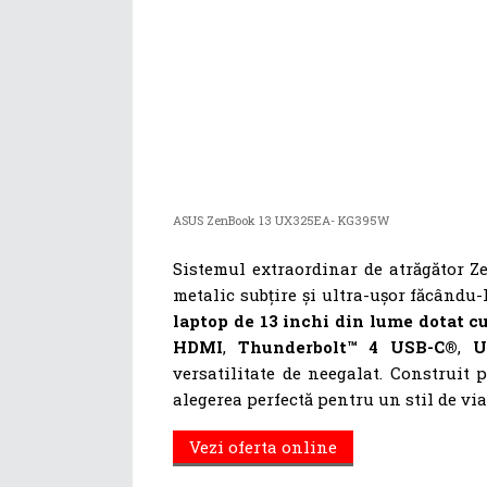
ASUS ZenBook 13 UX325EA- KG395W
Sistemul extraordinar de atrăgător Z
metalic subțire și ultra-ușor făcându
laptop de 13 inchi din lume dotat c
HDMI
,
Thunderbolt™ 4 USB-C®
,
U
versatilitate de neegalat. Construit 
alegerea perfectă pentru un stil de viaț
Vezi oferta online