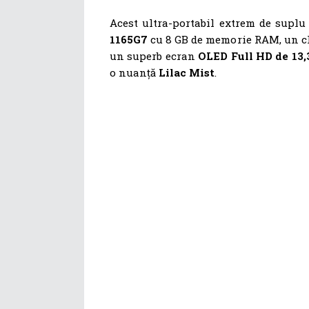
Acest ultra-portabil extrem de supl
1165G7
cu 8 GB de memorie RAM, un c
un superb ecran
OLED Full HD de 13,
o nuanță
Lilac Mist
.