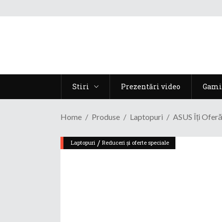
Stiri
Prezentări video
Gami
Home
Produse
Laptopuri
ASUS Îți Ofer
/
Laptopuri
Reduceri și oferte speciale