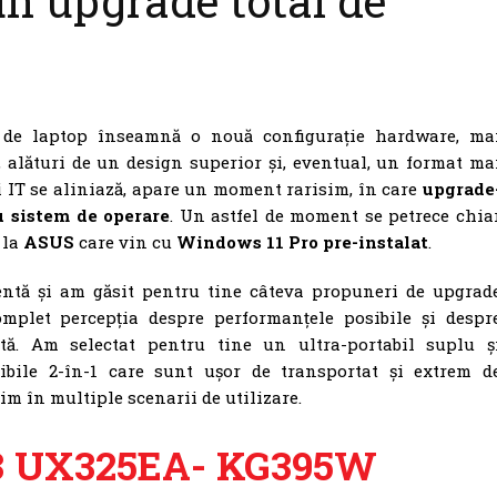
un upgrade total de
 de laptop înseamnă o nouă configurație hardware, ma
, alături de un design superior și, eventual, un format ma
 IT se aliniază, apare un moment rarisim, în care
upgrade
u sistem de operare
. Un astfel de moment se petrece chia
 la
ASUS
care vin cu
Windows 11 Pro pre-instalat
.
entă și am găsit pentru tine câteva propuneri de upgrad
omplet percepția despre performanțele posibile și despr
tă. Am selectat pentru tine un ultra-portabil suplu ș
ibile 2-în-1 care sunt ușor de transportat și extrem d
tim în multiple scenarii de utilizare.
3 UX325EA- KG395W