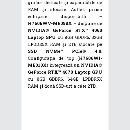
grafice dedicate și capacitățile de
RAM și stocare. Astfel, prima
echipare disponibilă –
H7606WV-ME088X
– dispune de
NVIDIA® GeForce RTX™ 4060
Laptop GPU
cu 8GB GDDR6, 32GB
LPDDR5X RAM și 2TB stocare pe
SSD NVMe™ PCIe® 4.0
.
Configurația de top (
H7606WI-
ME010X
) integrează un
NVIDIA®
GeForce RTX™ 4070 Laptop GPU
cu 8GB GDDR6, 64GB LPDDR5X
RAM și două SSD-uri a câte 2TB.