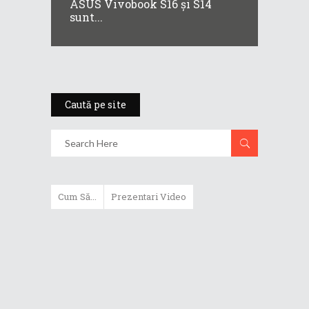
ASUS Vivobook S16 și S14
sunt...
Caută pe site
Cum Să...
Prezentari Video
ASUS Zenbook Duo (2024) îți oferă
experiențe literalmente digitale
Cum să alegi un router WiFi
extensibil