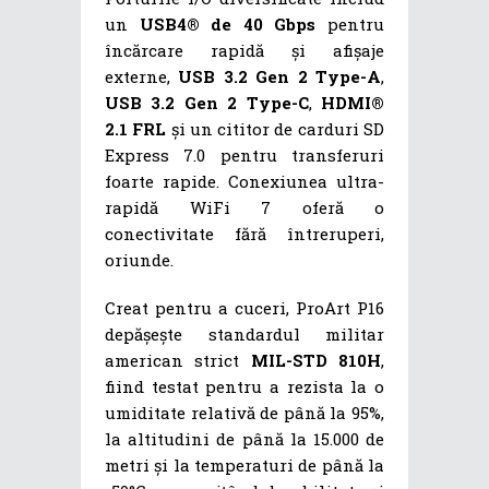
un
USB4® de 40 Gbps
pentru
încărcare rapidă și afișaje
externe,
USB 3.2 Gen 2 Type-A
,
USB 3.2 Gen 2 Type-C
,
HDMI®
2.1 FRL
și un cititor de carduri SD
Express 7.0 pentru transferuri
foarte rapide. Conexiunea ultra-
rapidă WiFi 7 oferă o
conectivitate fără întreruperi,
oriunde.
Creat pentru a cuceri, ProArt P16
depășește standardul militar
american strict
MIL-STD 810H
,
fiind testat pentru a rezista la o
umiditate relativă de până la 95%,
la altitudini de până la 15.000 de
metri și la temperaturi de până la