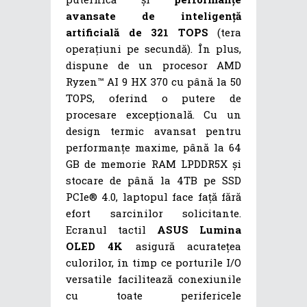
avansate de inteligență
artificială de 321 TOPS
(tera
operațiuni pe secundă). În plus,
dispune de un procesor AMD
Ryzen™ AI 9 HX 370 cu până la 50
TOPS, oferind o putere de
procesare excepțională. Cu un
design termic avansat pentru
performanțe maxime, până la 64
GB de memorie RAM LPDDR5X și
stocare de până la 4TB pe SSD
PCIe® 4.0, laptopul face față fără
efort sarcinilor solicitante.
Ecranul tactil
ASUS Lumina
OLED 4K
asigură acuratețea
culorilor, în timp ce porturile I/O
versatile facilitează conexiunile
cu toate perifericele