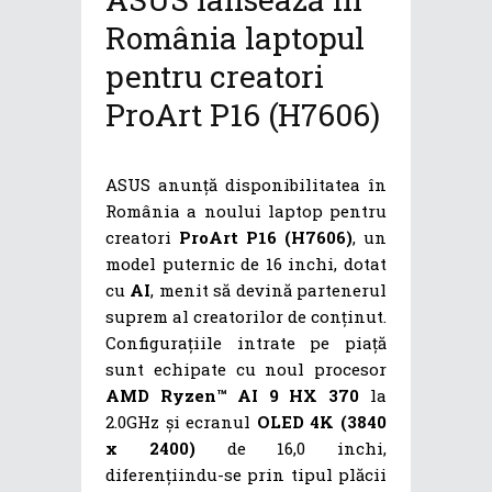
România laptopul
pentru creatori
ProArt P16 (H7606)
ASUS anunță disponibilitatea în
România a noului laptop pentru
creatori
ProArt P16 (H7606)
, un
model puternic de 16 inchi, dotat
cu
AI
, menit să devină partenerul
suprem al creatorilor de conținut.
Configurațiile intrate pe piață
sunt echipate cu noul procesor
AMD Ryzen™ AI 9 HX 370
la
2.0GHz și ecranul
OLED 4K (3840
x 2400)
de 16,0 inchi,
diferențiindu-se prin tipul plăcii