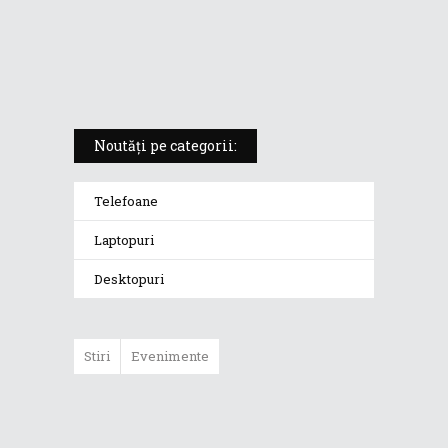
ROG Strix SCAR 18 (2025) –
„monstrul din gaming” care
redefinește standardele
Noutăți pe categorii:
Telefoane
Laptopuri
Desktopuri
Stiri
Evenimente
ASUS ProArt
GoPro Edition
duce fluxurile