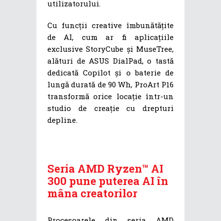
utilizatorului.
Cu funcții creative îmbunătățite
de AI, cum ar fi aplicațiile
exclusive StoryCube și MuseTree,
alături de ASUS DialPad, o tastă
dedicată Copilot și o baterie de
lungă durată de 90 Wh, ProArt P16
transformă orice locație într-un
studio de creație cu drepturi
depline.
Seria AMD Ryzen™ AI
300 pune puterea AI în
mâna creatorilor
Procesoarele din seria AMD