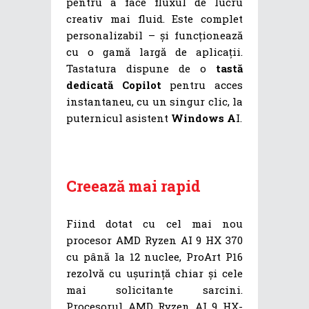
pentru a face fluxul de lucru
creativ mai fluid. Este complet
personalizabil – și funcționează
cu o gamă largă de aplicații.
Tastatura dispune de o
tastă
dedicată Copilot
pentru acces
instantaneu, cu un singur clic, la
puternicul asistent
Windows A
I.
Creează mai rapid
Fiind dotat cu cel mai nou
procesor AMD Ryzen AI 9 HX 370
cu până la 12 nuclee, ProArt P16
rezolvă cu ușurință chiar și cele
mai solicitante sarcini.
Procesorul AMD Ryzen AI 9 HX-