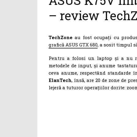
ASUS K75V îmbi
– review Tech
TechZone
au fost ocupați cu produ
grafică ASUS GTX 680
, a sosit timpul 
Pentru a folosi un laptop și a nu r
metodele de input, și anume tastatur
ceva anume, respectând standarde înt
ElanTech
, însă, are 20 de zone de pr
lejeră a tuturor operațiilor dorite: zoom