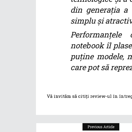
din generația a 
simplu și atracti
Performanțele o
notebook îl plase
puține modele, m
care pot să repre
Vă invităm să citiți review-ul în într
Previous Article