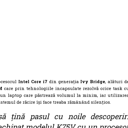
rocesorul
Intel Core i7
din generația
Ivy Bridge
, alături d
M
care prin tehnologiile incapsulate rezolvă orice task c
 un laptop care păstrează volumul la minim, iar utilizare
istemul de răcire își face treaba rămânând silențios.
ă țină pasul cu noile descoperir
 echipat modelul K75V cu un proceso