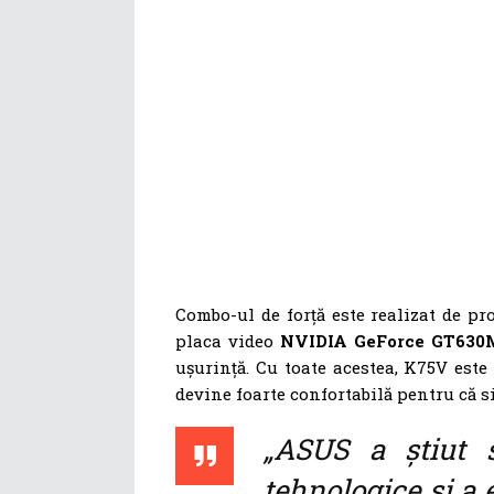
Combo-ul de forță este realizat de p
placa video
NVIDIA GeForce GT630
ușurință. Cu toate acestea, K75V este
devine foarte confortabilă pentru că s
„ASUS a știut s
tehnologice și a