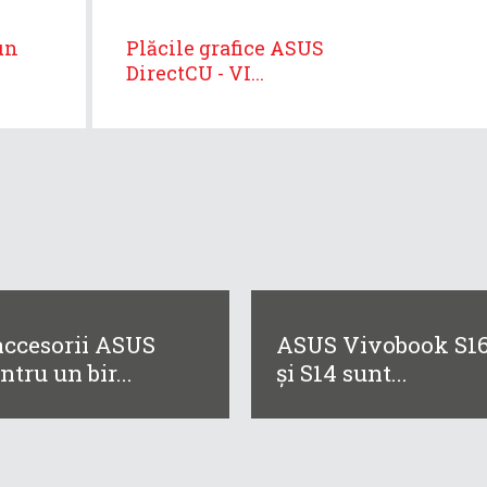
un
Plăcile grafice ASUS
DirectCU - VI...
accesorii ASUS
ASUS Vivobook S1
ntru un bir...
și S14 sunt...