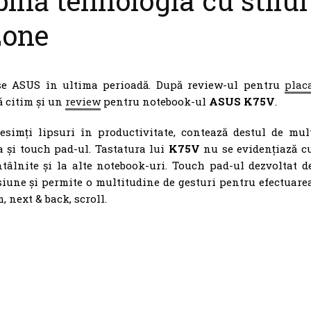
nă tehnologia cu stilul
Zone
se ASUS în ultima perioadă. După review-ul pentru
plac
să citim și un
review
pentru notebook-ul
ASUS K75V
.
esimți lipsuri în productivitate, contează destul de mul
a și touch pad-ul. Tastatura lui
K75V
nu se evidențiază c
âlnite și la alte notebook-uri. Touch pad-ul dezvoltat d
esiune și permite o multitudine de gesturi pentru efectuare
, next & back, scroll.