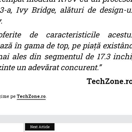
3-a, Ivy Bridge, alături de design-u
v.
ferite de caracteristicile acestu
ază în gama de top, pe piață existân
ai ales din segmentul de 17.3 inchi
zinte un adevărat concurent.”
TechZone.r
egime pe
TechZone.ro
.
Next Article