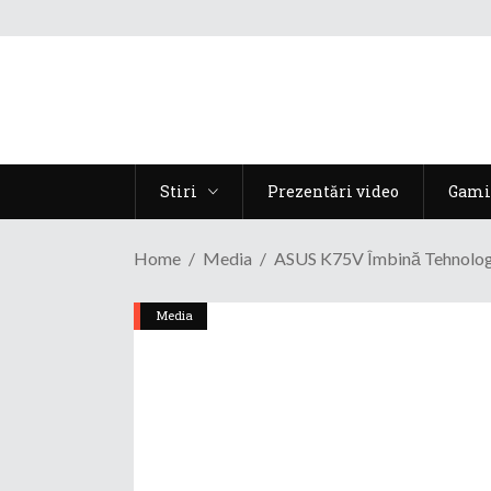
Stiri
Prezentări video
Gami
Home
Media
ASUS K75V Îmbină Tehnologi
Media