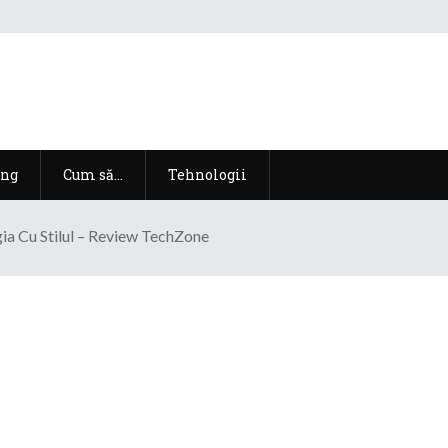
ng
Cum să…
Tehnologii
a Cu Stilul – Review TechZone