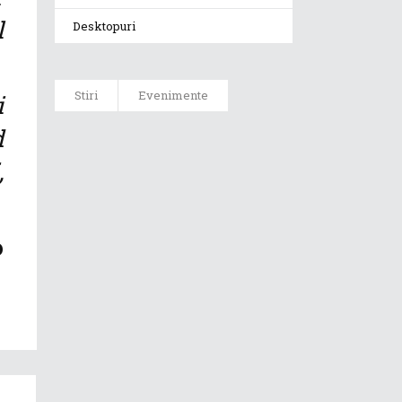
l
Desktopuri
Stiri
Evenimente
i
d
ASUS ProArt
GoPro Edition
,
duce fluxurile
creative la un
nou nivel
alături de
o
sportivii Red
Bull
Noul Zephyrus
G16 (GU606) a
ajuns în
România