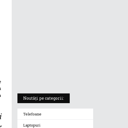
ASUS ProArt PX13 (HN7306) –
laptopul compact convertibil
pentru creatorii în mișcare
5 atuuri ale laptopului ASUS
Vivobook S14 M5406KA
ROG Strix SCAR 18 (2025) –
„monstrul din gaming” care
redefinește standardele
e
u
a
Noutăți pe categorii:
i
Telefoane
r
Laptopuri