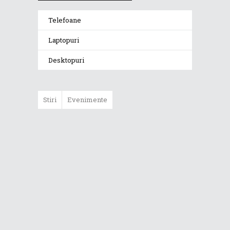
Telefoane
Laptopuri
Desktopuri
Stiri
Evenimente
ASUS ProArt
GoPro Edition
duce fluxurile
creative la un nou
nivel alături de
sportivii Red Bull
Noul Zephyrus
G16 (GU606) a
ajuns în România