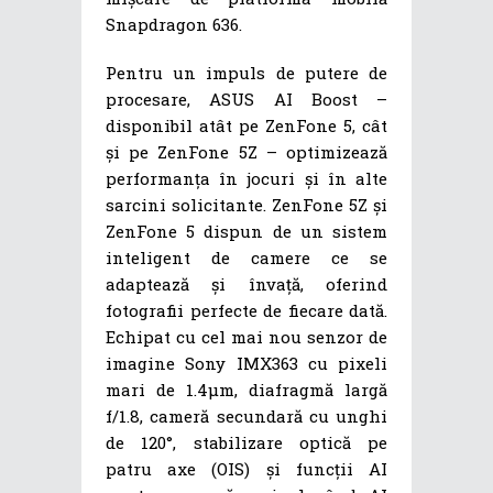
Snapdragon 636.
Pentru un impuls de putere de
procesare, ASUS AI Boost –
disponibil atât pe ZenFone 5, cât
și pe ZenFone 5Z – optimizează
performanța în jocuri și în alte
sarcini solicitante. ZenFone 5Z și
ZenFone 5 dispun de un sistem
inteligent de camere ce se
adaptează și învață, oferind
fotografii perfecte de fiecare dată.
Echipat cu cel mai nou senzor de
imagine Sony IMX363 cu pixeli
mari de 1.4µm, diafragmă largă
f/1.8, cameră secundară cu unghi
de 120°, stabilizare optică pe
patru axe (OIS) și funcții AI