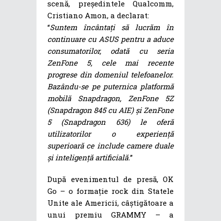
scenă, președintele Qualcomm,
Cristiano Amon, a declarat:
“
Suntem încântați să lucrăm în
continuare cu ASUS pentru a aduce
consumatorilor, odată cu seria
ZenFone 5, cele mai recente
progrese din domeniul telefoanelor.
Bazându-se pe puternica platformă
mobilă Snapdragon, ZenFone 5Z
(Snapdragon 845 cu AIE) și ZenFone
5 (Snapdragon 636) le oferă
utilizatorilor o experiență
superioară ce include camere duale
și inteligență artificială.
”
După evenimentul de presă, OK
Go – o formație rock din Statele
Unite ale Americii, câștigătoare a
unui premiu GRAMMY – a