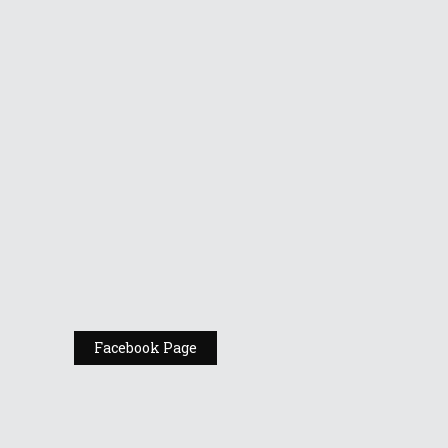
Vino la standul
Republic of
Gamers de la
Comic Con
România
Expoziția ASUS
„Design You Can
Feel” se deschide
la Milan Design
Week 2025
Facebook Page