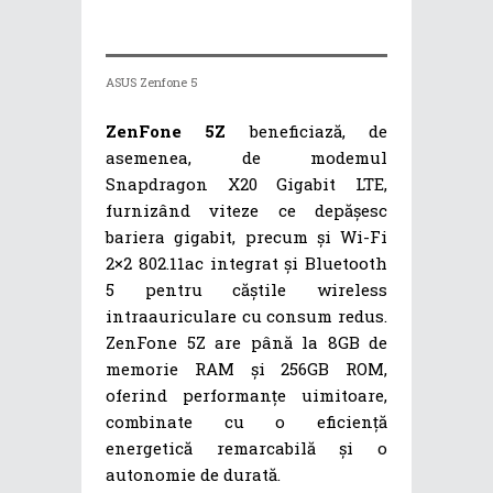
ASUS Zenfone 5
ZenFone 5Z
beneficiază, de
asemenea, de modemul
Snapdragon X20 Gigabit LTE,
furnizând viteze ce depășesc
bariera gigabit, precum și Wi-Fi
2×2 802.11ac integrat și Bluetooth
5 pentru căștile wireless
intraauriculare cu consum redus.
ZenFone 5Z are până la 8GB de
memorie RAM și 256GB ROM,
oferind performanțe uimitoare,
combinate cu o eficiență
energetică remarcabilă și o
autonomie de durată.