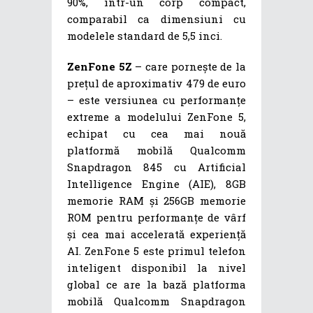
90%, într-un corp compact,
comparabil ca dimensiuni cu
modelele standard de 5,5 inci.
ZenFone 5Z
– care pornește de la
prețul de aproximativ 479 de euro
– este versiunea cu performanțe
extreme a modelului ZenFone 5,
echipat cu cea mai nouă
platformă mobilă Qualcomm
Snapdragon 845 cu Artificial
Intelligence Engine (AIE), 8GB
memorie RAM și 256GB memorie
ROM pentru performanțe de vârf
și cea mai accelerată experiență
AI. ZenFone 5 este primul telefon
inteligent disponibil la nivel
global ce are la bază platforma
mobilă Qualcomm Snapdragon