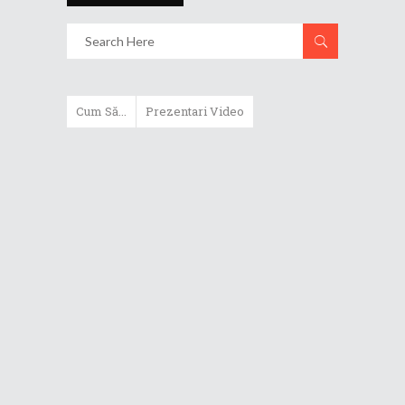
Cum Să...
Prezentari Video
ASUS Zenbook Duo (2024) îți oferă
experiențe literalmente digitale
Cum să alegi un router WiFi
extensibil
Cum să beneficiezi de protecția
maximă oferită de ASUS Premium
Care
Cum alegi un laptop performant