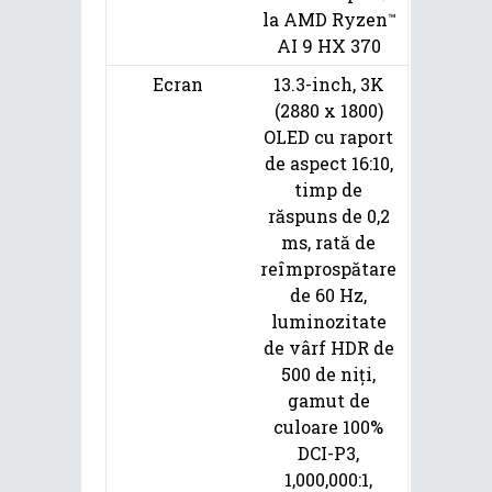
la AMD Ryzen
™
AI 9 HX 370
Ecran
13.3-inch, 3K
(2880 x 1800)
OLED cu raport
de aspect 16:10,
timp de
răspuns de 0,2
ms, rată de
reîmprospătare
de 60 Hz,
luminozitate
de vârf HDR de
500 de niți,
gamut de
culoare 100%
DCI-P3,
1,000,000:1,