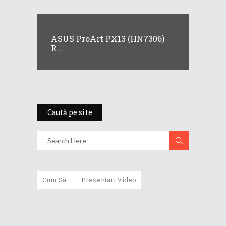
ASUS ProArt PX13 (HN7306)
R...
Caută pe site
Cum Să...
Prezentari Video
ASUS Zenbook Duo (2024) îți oferă
experiențe literalmente digitale