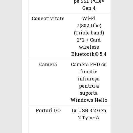
pe SSD PCIe
®
Gen 4
Conectivitate
Wi-Fi
7(802.11be)
(Triple band)
2*2 + Card
wireless
Bluetooth® 5.4
Cameră
Cameră FHD cu
funcție
infraroșu
pentru a
suporta
Windows Hello
Porturi I/O
1x USB 3.2 Gen
2 Type-A