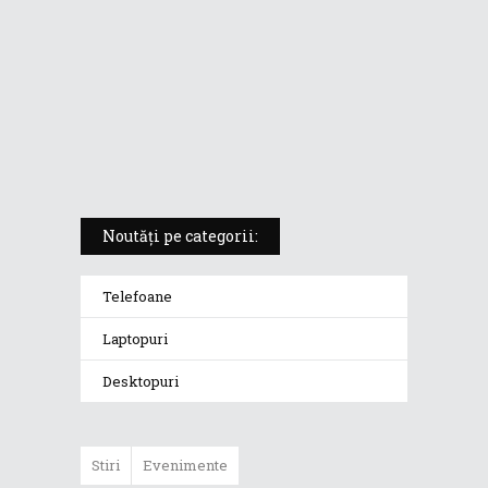
5 atuuri ale laptopului ASUS
Vivobook S14 M5406KA
ROG Strix SCAR 18 (2025) –
„monstrul din gaming” care
redefinește standardele
Noutăți pe categorii:
Telefoane
Laptopuri
Desktopuri
Stiri
Evenimente