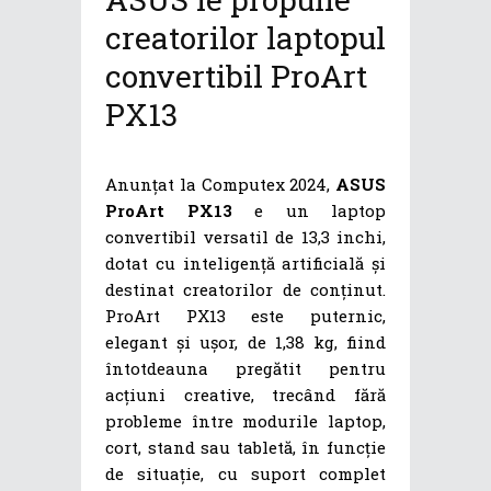
creatorilor laptopul
convertibil ProArt
PX13
Anunțat la Computex 2024,
ASUS
ProArt PX13
e un laptop
convertibil versatil de 13,3 inchi,
dotat cu inteligență artificială și
destinat creatorilor de conținut.
ProArt PX13 este puternic,
elegant și ușor, de 1,38 kg, fiind
întotdeauna pregătit pentru
acțiuni creative, trecând fără
probleme între modurile laptop,
cort, stand sau tabletă, în funcție
de situație, cu suport complet