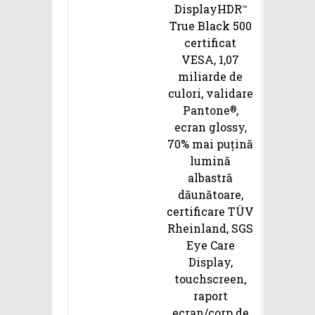
DisplayHDR
™
True Black 500
certificat
VESA, 1,07
miliarde de
culori, validare
Pantone
,
®
ecran glossy,
70% mai puțină
lumină
albastră
dăunătoare,
certificare TÜV
Rheinland, SGS
Eye Care
Display,
touchscreen,
raport
ecran/corp de