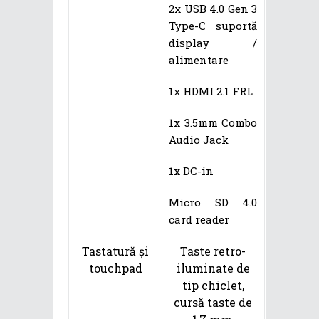
2x USB 4.0 Gen 3
Type-C suportă
display /
alimentare
1x HDMI 2.1 FRL
1x 3.5mm Combo
Audio Jack
1x DC-in
Micro SD 4.0
card reader
Tastatură și
Taste retro-
touchpad
iluminate de
tip chiclet,
cursă taste de