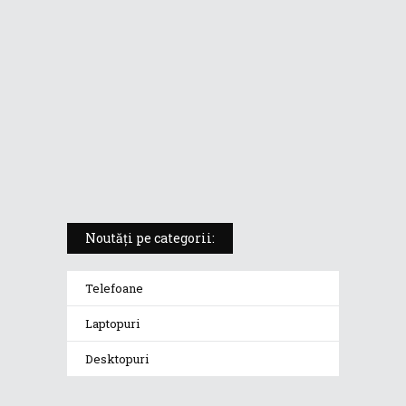
5 atuuri ale laptopului ASUS
Vivobook S14 M5406KA
ROG Strix SCAR 18 (2025) –
„monstrul din gaming” care
redefinește standardele
Noutăți pe categorii:
Telefoane
Laptopuri
Desktopuri