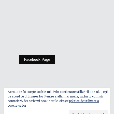
România
Expoziția ASUS
„Design You Can
Feel” se deschide
la Milan Design
Week 2025
Facebook Page
Acest site folosește cookie-uri. Prin continuare utilizării site-ului, ești
de acord cu utilizarea lor. Pentru a afla mai multe, inclusiv cum să
controlezi/dezactivezi cookie-urile, citește
politica de utilizare a
cookie-urilor