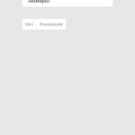
Desktopuri
Stiri
Evenimente
ASUS ProArt
GoPro Edition
duce fluxurile
creative la un nou
nivel alături de
sportivii Red Bull
Noul Zephyrus
G16 (GU606) a
ajuns în România
Noul ROG Strix
SCAR 18 (2026)
este disponibil