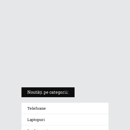
ASUS ProArt PX13 (HN7306) –
laptopul compact convertibil
pentru creatorii în mișcare
5 atuuri ale laptopului ASUS
Vivobook S14 M5406KA
ROG Strix SCAR 18 (2025) –
„monstrul din gaming” care
redefinește standardele
Noutăți pe categorii:
Telefoane
Laptopuri