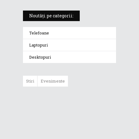
Noutăți pe categorii:
Telefoane
Laptopuri
Desktopuri
Stiri
Evenimente
ASUS ProArt
GoPro Edition
duce fluxurile
creative la un nou
nivel alături de
sportivii Red Bull