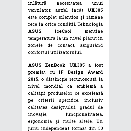
înlătură necesitatea unui
ventilator, astfel încât
UX305
este complet silențios și rămâne
rece în orice condiții. Tehnologia
ASUS IceCool
menține
temperatura la un nivel plăcut în
zonele de contact, asigurând
confortul utilizatorului.
ASUS ZenBook UX305
a fost
premiat cu
iF Design Award
2015
, o distincție recunoscută la
nivel mondial ca emblemă a
calității produselor ce excelează
pe criterii specifice, inclusiv
calitatea designului, gradul de
inovație, funcționalitatea,
ergonomia și multe altele. Un
juriu independent format din 50