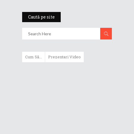
Caută pe site
Cum Să...
Prezentari Video
ASUS Zenbook Duo (2024) îți oferă
experiențe literalmente digitale
Cum să alegi un router WiFi
extensibil
Cum să beneficiezi de protecția
maximă oferită de ASUS Premium