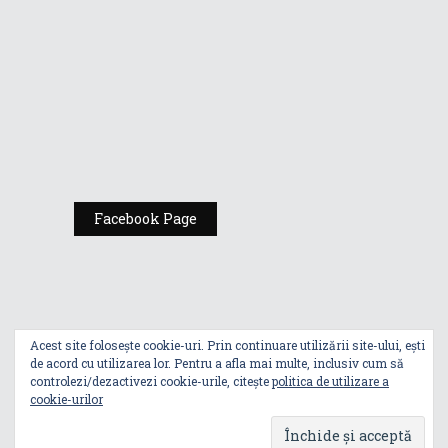
Expoziția ASUS
„Design You Can
Feel” se deschide
la Milan Design
Week 2025
Facebook Page
Acest site folosește cookie-uri. Prin continuare utilizării site-ului, ești
de acord cu utilizarea lor. Pentru a afla mai multe, inclusiv cum să
controlezi/dezactivezi cookie-urile, citește
politica de utilizare a
cookie-urilor
Index
Politica De Utilizare A Cookie-Urilor
Politica De Confidențialitate