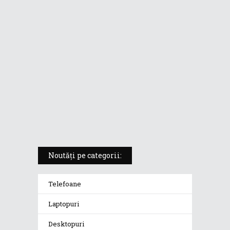
laptopul compact convertibil
pentru creatorii în mișcare
5 atuuri ale laptopului ASUS
Vivobook S14 M5406KA
ROG Strix SCAR 18 (2025) –
„monstrul din gaming” care
redefinește standardele
Noutăți pe categorii:
Telefoane
Laptopuri
Desktopuri