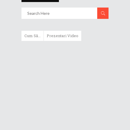
Cum Să...
Prezentari Video
ASUS Zenbook Duo (2024) îți oferă
experiențe literalmente digitale
Cum să alegi un router WiFi
extensibil
Cum să beneficiezi de protecția
maximă oferită de ASUS Premium
Care
Cum alegi un laptop performant