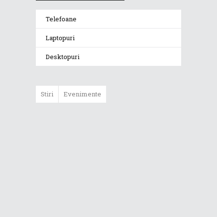
Telefoane
Laptopuri
Desktopuri
Stiri
Evenimente
ASUS ProArt
GoPro Edition
duce fluxurile
creative la un nou
nivel alături de
sportivii Red Bull
Noul Zephyrus
G16 (GU606) a
ajuns în România