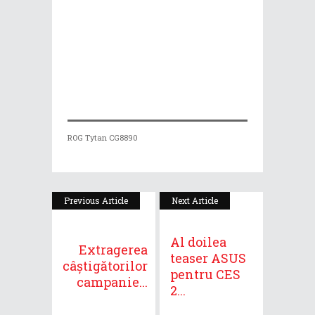
ROG Tytan CG8890
Previous Article
Next Article
Al doilea
Extragerea
teaser ASUS
câștigătorilor
pentru CES
campanie...
2...