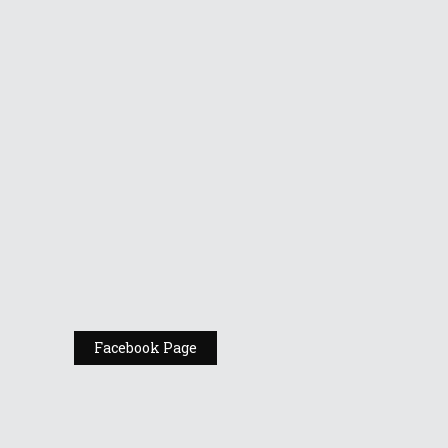
Vino la standul
Republic of
Gamers de la
Comic Con
România
Expoziția ASUS
„Design You Can
Feel” se deschide
la Milan Design
Week 2025
Facebook Page