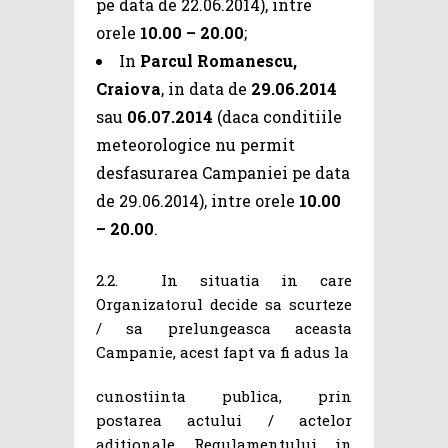
pe data de 22.06.2014), intre
orele
10.00 – 20.00
;
In
Parcul Romanescu,
Craiova
, in data de
29.06.2014
sau
06.07.2014
(daca conditiile
meteorologice nu permit
desfasurarea Campaniei pe data
de 29.06.2014), intre orele
10.00
– 20.00
.
2.2. In situatia in care
Organizatorul decide sa scurteze
/ sa prelungeasca aceasta
Campanie, acest fapt va fi adus la
cunostiinta publica, prin
postarea actului / actelor
aditionale Regulamentului in