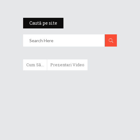
Caută pe site
Cum Să...
Prezentari Video
ASUS Zenbook Duo (2024) îți oferă
experiențe literalmente digitale
Cum să alegi un router WiFi
extensibil
Cum să beneficiezi de protecția
maximă oferită de ASUS Premium