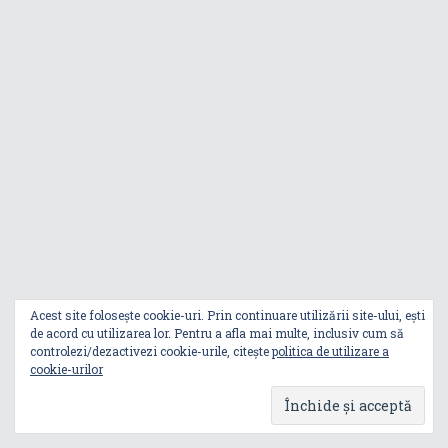
Noul Zephyrus
G16 (GU606) a
ajuns în România
Noul ROG Strix
SCAR 18 (2026)
este disponibil
pentru
precomandă
ASUS ExpertBook
Ultra a fost testat
Acest site folosește cookie-uri. Prin continuare utilizării site-ului, ești
la 8.856 de metri,
de acord cu utilizarea lor. Pentru a afla mai multe, inclusiv cum să
peste altitudinea
controlezi/dezactivezi cookie-urile, citește
politica de utilizare a
Everestului
cookie-urilor
ASUS Perfect
Warranty oferă