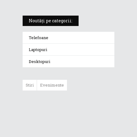
Noutăți pe categorii:
Telefoane
Laptopuri
Desktopuri
Stiri
Evenimente
ASUS ProArt
GoPro Edition
duce fluxurile
creative la un nou
nivel alături de
sportivii Red Bull